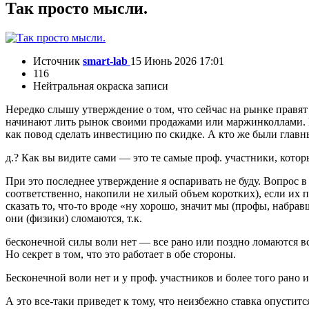
Так просто мысли.
Источник
smart-lab
15 Июнь 2026 17:01
116
Нейтральная окраска записи
Нередко слышу утверждение о том, что сейчас на рынке правят
начинают лить рынок своими продажами или маржинколлами. 
как повод сделать инвестицию по скидке. А кто же были главны
д.? Как вы видите сами — это те самые проф. участники, кот
При это последнее утверждение я оспаривать не буду. Вопрос в 
соответственно, накопили не хилый объем коротких), если их 
сказать то, что-то вроде «ну хорошо, значит мы (профы, набр
они (физики) сломаются, т.к.
бесконечной силы воли нет — все рано или поздно ломаются все»
Но секрет в том, что это работает в обе стороны.
Бесконечной воли нет и у проф. участников и более того рано 
А это все-таки приведет к тому, что неизбежно ставка опусти