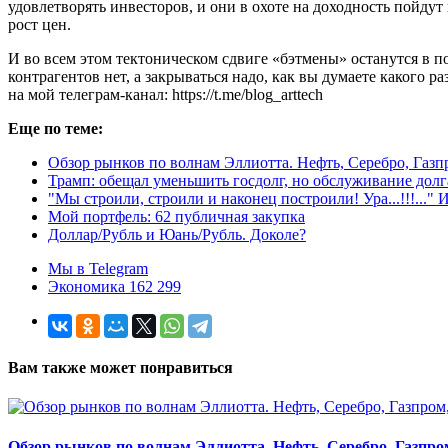
удовлетворять инвесторов, и они в охоте на доходность пойдут 
рост цен.
И во всем этом тектоническом сдвиге «бэтмены» останутся в по
контрагентов нет, а закрываться надо, как вы думаете какого р
на мой телеграм-канал: https://t.me/blog_arttech
Еще по теме:
Обзор рынков по волнам Эллиотта. Нефть, Серебро, Газ
Трамп: обещал уменьшить госдолг, но обслуживание долг
"Мы строили, строили и наконец построили! Ура...!!!..."
Мой портфель: 62 публичная закупка
Доллар/Рубль и Юань/Рубль. Доколе?
Мы в Telegram
Экономика 162 299
Вам также может понравиться
Обзор рынков по волнам Эллиотта. Нефть, Серебро, Газпр