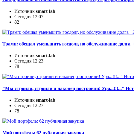
Источник
smart-lab
Сегодня 12:07
82
Трамп: обещал уменьшить госдолг, но обслуживание долга +
Источник
smart-lab
Сегодня 12:23
78
"Мы строили, строили и наконец построили! Ура...!!!..." И
Источник
smart-lab
Сегодня 12:27
78
Мой портфель: 62 публичная закупка