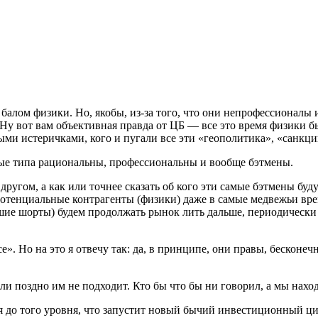
 балом физики. Но, якобы, из-за того, что они непрофессионал
Ну вот вам объективная правда от ЦБ — все это время физики
ми истеричками, кого и пугали все эти «геополитика», «санкции
орые типа рациональны, профессиональны и вообще бэтмены.
другом, а как или точнее сказать об кого эти самые бэтмены буд
потенциальные контрагенты (физики) даже в самые медвежьи врем
авшие шорты) будем продолжать рынок лить дальше, периодически
. Но на это я отвечу так: да, в принципе, они правы, бесконечн
или поздно им не подходит. Кто бы что бы ни говорил, а мы нахо
тся до того уровня, что запустит новый бычий инвестиционный 