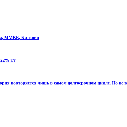
ом, ММВБ, Биткоин
22% г/г
стория повторяется лишь в самом долгосрочном цикле. Но не з