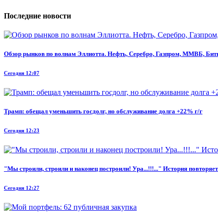
Последние новости
Обзор рынков по волнам Эллиотта. Нефть, Серебро, Газпром, ММВБ, Бит
Сегодня 12:07
Трамп: обещал уменьшить госдолг, но обслуживание долга +22% г/г
Сегодня 12:23
"Мы строили, строили и наконец построили! Ура...!!!..." История повторя
Сегодня 12:27