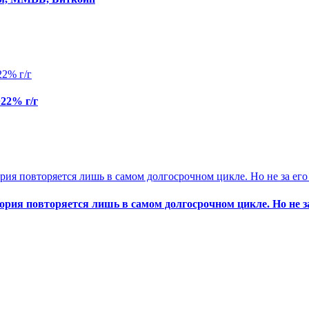
22% г/г
стория повторяется лишь в самом долгосрочном цикле. Но не з