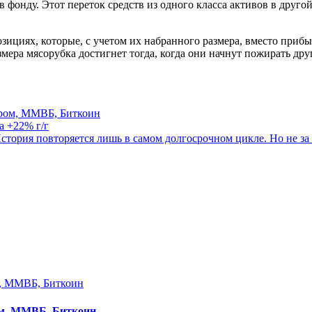
в фонду. Этот переток средств из одного класса активов в друго
зициях, которые, с учетом их набранного размера, вместо прибыл
азмера мясорубка достигнет тогда, когда они начнут пожирать дру
пром, ММВБ, Биткоин
а +22% г/г
 История повторяется лишь в самом долгосрочном цикле. Но не за
ом, ММВБ, Биткоин