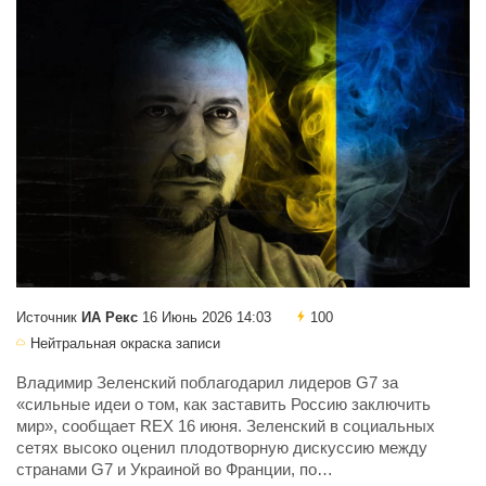
Источник
ИА Рекс
16 Июнь 2026 14:03
100
Нейтральная окраска записи
Владимир Зеленский поблагодарил лидеров G7 за
«сильные идеи о том, как заставить Россию заключить
мир», сообщает REX 16 июня. Зеленский в социальных
сетях высоко оценил плодотворную дискуссию между
странами G7 и Украиной во Франции, по…