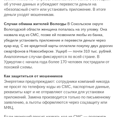
об утечке данных и убеждают перевести деньги на
«безопасный счет» или установить приложение. В итоге
деньги уходят мошенникам.
Случаи обмана жителей Вологды
В Сокольском округе
Вологодской области женщина попалась на эту уловку. Она
назвала код из СМС, позже ей позвонили якобы из банка,
убедили установить приложение и перевести деньги через
куар-код. С ее кредитной карты оплатили покупку двух дорогих
смартфонов в Новосибирске. Ущерб — почти 310 тыс. рублей.
Аналогичные случаи фиксируются по всей стране. В
Удмуртии с начала года более 170 человек пострадали от
похожей схемы.
Как защититься от мошенников
Энергетики предупреждают: сотрудники компаний никогда
не просят по телефону коды из СМС, паспортные данные,
реквизиты карт и не отправляют ссылки для установки
приложений. Замена производится только по письменному
заявлению, а льготы оформляются через соцзащиту или
МФЦ.
Если звонящий просит назвать код из СМС — положите