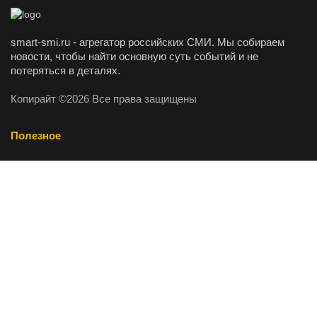
smart-smi.ru - агрегатор российских СМИ. Мы собираем
новости, чтобы найти основную суть событий и не
потеряться в деталях.
Копирайт ©2026 Все права защищены
Полезное
О проекте
Рекомендательные технологии
Пресс-релизы
Самое популярное
Серебро. Взгляд на рынок и торговые зоны. 6 августа