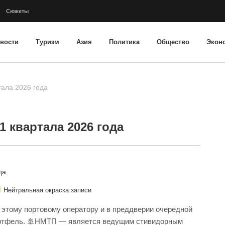
Сюжеты
вости
Туризм
Азия
Политика
Общество
Экон
тала 2026 года
 1 квартала 2026 года
Нейтральная окраска записи
 этому портовому оператору и в преддверии очередной
ортфель. 🚢НМТП — является ведущим стивидорным