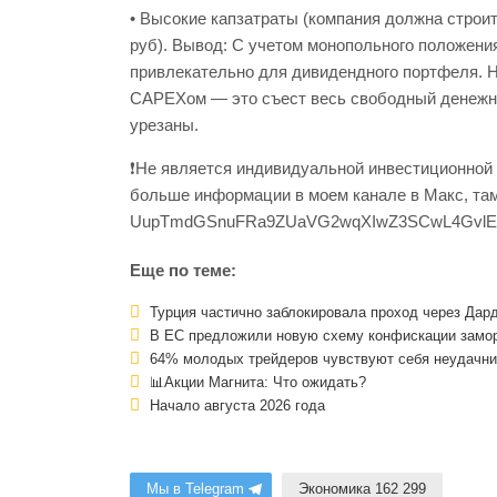
• Высокие капзатраты (компания должна строи
руб). Вывод: С учетом монопольного положени
привлекательно для дивидендного портфеля. 
CAPEXом — это съест весь свободный денежны
урезаны.
❗️Не является индивидуальной инвестиционной
больше информации в моем канале в Макс, там 
UupTmdGSnuFRa9ZUaVG2wqXIwZ3SCwL4Gvl
Еще по теме:
Турция частично заблокировала проход через Дард
В ЕС предложили новую схему конфискации замор
64% молодых трейдеров чувствуют себя неудачни
📊Акции Магнита: Что ожидать?
Начало августа 2026 года
Мы в Telegram
Экономика 162 299