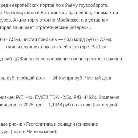
среди европейских портов по объему грузооборота.
о-Черноморского и Балтийского бассейнов, занимается
рузов. Акции торгуются на Мосбирже, а в уставном
оторая защищает стратегические интересы.
б (+7,5%), чистая прибыль — 40,6 млрд руб (+7,2%).
 один из лучших показателей в секторе. За 1 кв.
д руб. 💰 Финансовое положение очень крепкое: на конец
лрд руб, а общий долг — 24,5 млрд руб. Чистый долг
изкие: P/E ~4x, EV/EBITDA ~2,5x, P/B ~0,82x. Компания
ивиденд за 2025 год — 1,1448 руб на акцию (последний
ые риски: • Геополитика и санкции (снижение
туры (порт в Черном море).