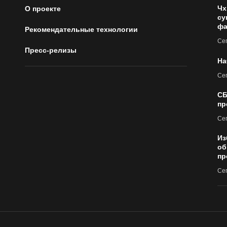
Чх
О проекте
су
фа
Рекомендательные технологии
Сег
Пресс-релизы
На
Сег
СБ
пр
Сег
Из
об
пр
Сег