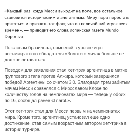
«Каждый раз, когда Месси выходит на поле, все остальное
становится историческим и элегантным. Миру пора перестать
прятаться и признать тот факт, что он величайший игрок всех
времен», — приводит его слова испанская газета Mundo
Deportivo.
По словам бразильца, сомнений в уровне игры
восьмикратного обладателя «Золотого мяча» больше не
должно оставаться.
Поводом для заявления стал хет-трик аргентинца в матче
группового этапа против Алжира, который завершился
победой Аргентины со счетом 3:0. Благодаря трем забитым
мячам Месси сравнялся с Мирославом Клозе по
количеству голов на чемпионатах мира — теперь у обоих
по 16, сообщал ранее «ГлагоL».
Этот хет-трик стал для Месси первым на чемпионатах
мира. Кроме того, аргентинец установил еще одно
достижение, став самым возрастным автором хет-трика в
истории турнира.