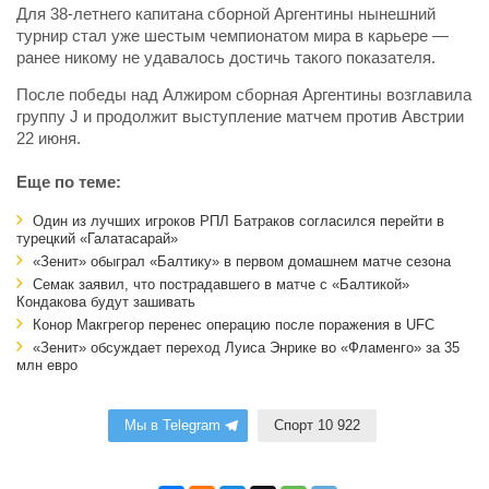
Для 38-летнего капитана сборной Аргентины нынешний
турнир стал уже шестым чемпионатом мира в карьере —
ранее никому не удавалось достичь такого показателя.
После победы над Алжиром сборная Аргентины возглавила
группу J и продолжит выступление матчем против Австрии
22 июня.
Еще по теме:
Один из лучших игроков РПЛ Батраков согласился перейти в
турецкий «Галатасарай»
«Зенит» обыграл «Балтику» в первом домашнем матче сезона
Семак заявил, что пострадавшего в матче с «Балтикой»
Кондакова будут зашивать
Конор Макгрегор перенес операцию после поражения в UFC
«Зенит» обсуждает переход Луиса Энрике во «Фламенго» за 35
млн евро
Мы в Telegram
Спорт 10 922