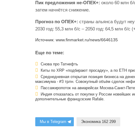
Пик предложения не‑ОПЕК+:
около 60 млн б/с
затем начнётся снижение.
Прогноз по ОПЕК+:
страны альянса будут неук
2030 год: 55,3 млн б/с – 2050 год: 64,5 млн б/с (
Источник: www.finmarket.ru/news/6646135
Еще по теме:
Снова про Татнефть
Киты по XRP «подбирают просадку», а по ETH приз
Среднедневная открытая позиция бизнеса на дене
максимума - ₽3 трлн. Совокупный объём сделок неф
Пассажиропоток на авиарейсах Москва-Санкт-Петер
Индия отказалась от покупки у России новейших ис
дополнительные французские Rafale.
Мы в Telegram
Экономика 162 299