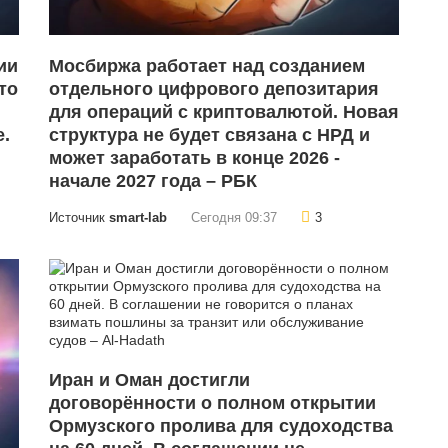
ии
Мосбиржа работает над созданием
то
отдельного цифрового депозитария
для операций с криптовалютой. Новая
.
структура не будет связана с НРД и
может заработать в конце 2026 -
начале 2027 года – РБК
Источник
smart-lab
Сегодня 09:37
3
Иран и Оман достигли
договорённости о полном открытии
Ормузского пролива для судоходства