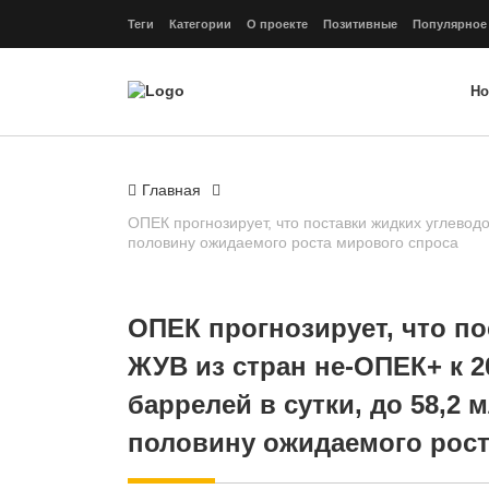
Теги
Категории
О проекте
Позитивные
Популярное
Но
Главная
ОПЕК прогнозирует, что поставки жидких углеводо
половину ожидаемого роста мирового спроса
ОПЕК прогнозирует, что п
ЖУВ из стран не‑ОПЕК+ к 2
баррелей в сутки, до 58,2 
половину ожидаемого рост