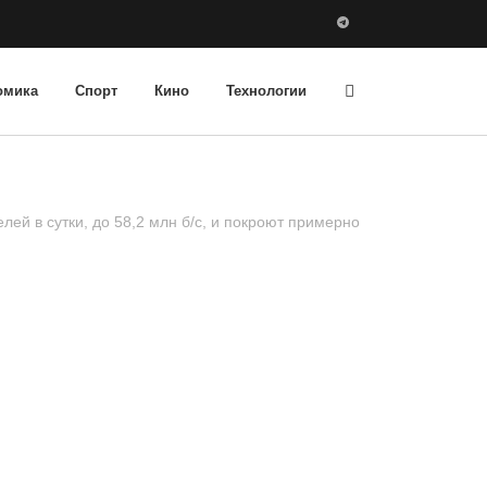
омика
Спорт
Кино
Технологии
лей в сутки, до 58,2 млн б/с, и покроют примерно