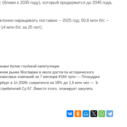
 (ближе к 2035 году), который продержится до 2045 года,
лонно наращивать поставки: – 2025 год: 50,6 млн б/с –
+14 млн б/с за 25 лет).
наки более глубокой капитуляции
жном рынке Мосбиржи в июле достигла исторического
инансовых компаний за 7 месяцев ₽164 трлн — Площадка
бург в 1п 2026г сократился на 18% до 1,6 млн чел — Ъ
требителей Су-57. Вместо этого, планирует закупить