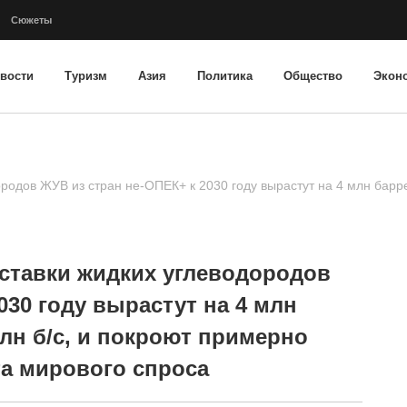
Сюжеты
вости
Туризм
Азия
Политика
Общество
Экон
родов ЖУВ из стран не‑ОПЕК+ к 2030 году вырастут на 4 млн барре
оставки жидких углеводородов
030 году вырастут на 4 млн
млн б/с, и покроют примерно
а мирового спроса