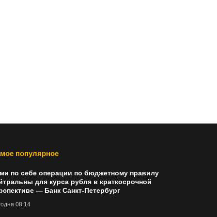
мое популярное
ми по себе операции по бюджетному правилу
йтральны для курса рубля в краткосрочной
рспективе — Банк Санкт-Петербург
одня 08:14