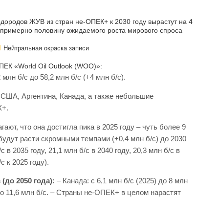
Нейтральная окраска записи
ПЕК «World Oil Outlook (WOO)»:
 млн б/с до 58,2 млн б/с (+4 млн б/с).
 США, Аргентина, Канада, а также небольшие
К+.
ют, что она достигла пика в 2025 году – чуть более 9
удут расти скромными темпами (+0,4 млн б/с) до 2030
 в 2035 году, 21,1 млн б/с в 2040 году, 20,3 млн б/с в
с к 2025 году).
(до 2050 года):
– Канада: с 6,1 млн б/с (2025) до 8 млн
 до 11,6 млн б/с. – Страны не‑ОПЕК+ в целом нарастят