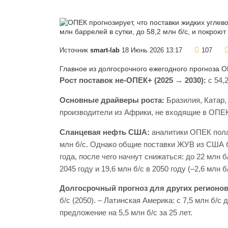
Источник
smart-lab
18 Июнь 2026 13:17
107
Главное из долгосрочного ежегодного прогноза О
Рост поставок не‑ОПЕК+ (2025 → 2030):
с 54,2
Основные драйверы роста:
Бразилия, Катар,
производители из Африки, не входящие в ОПЕ
Сланцевая нефть США:
аналитики ОПЕК полага
млн б/с. Однако общие поставки ЖУВ из США б
года, после чего начнут снижаться: до 22 млн б/с
2045 году и 19,6 млн б/с в 2050 году (–2,6 млн б/
Долгосрочный прогноз для других регионов 
б/с (2050). – Латинская Америка: с 7,5 млн б/с
предложение на 5,5 млн б/с за 25 лет.