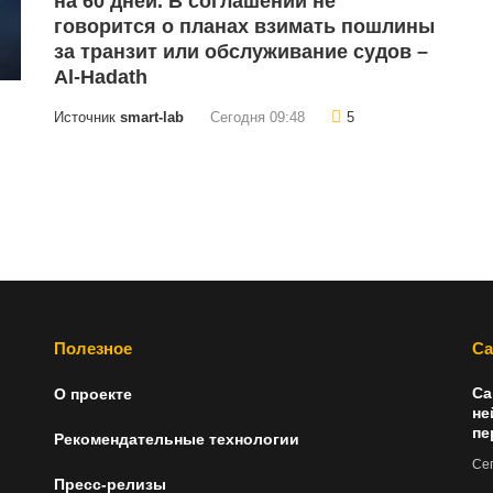
на 60 дней. В соглашении не
говорится о планах взимать пошлины
за транзит или обслуживание судов –
Al-Hadath
Источник
smart-lab
Сегодня 09:48
5
Полезное
Са
Са
О проекте
не
пе
Рекомендательные технологии
Сег
Пресс-релизы