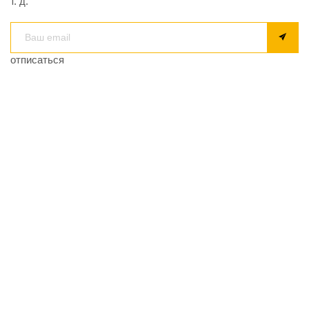
т. д.
отписаться
smart-smi.ru - агрегатор российских СМИ. Мы собираем
новости, чтобы найти основную суть событий и не
потеряться в деталях.
Копирайт ©2026 Все права защищены
Полезное
О проекте