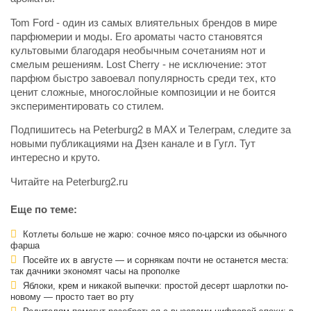
Tom Ford - один из самых влиятельных брендов в мире
парфюмерии и моды. Его ароматы часто становятся
культовыми благодаря необычным сочетаниям нот и
смелым решениям. Lost Cherry - не исключение: этот
парфюм быстро завоевал популярность среди тех, кто
ценит сложные, многослойные композиции и не боится
экспериментировать со стилем.
Подпишитесь на Peterburg2 в MAX и Телеграм, следите за
новыми публикациями на Дзен канале и в Гугл. Тут
интересно и круто.
Читайте на Peterburg2.ru
Еще по теме:
Котлеты больше не жарю: сочное мясо по-царски из обычного
фарша
Посейте их в августе — и сорнякам почти не останется места:
так дачники экономят часы на прополке
Яблоки, крем и никакой выпечки: простой десерт шарлотки по-
новому — просто тает во рту