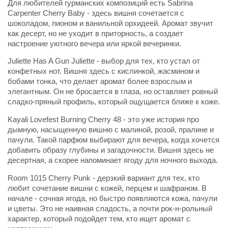
Для любителей гурманских композиций есть Sabrina
Carpenter Cherry Baby - здесь вишня сочетается с
шоколадом, пионом и ванильной орхидеей. Аромат звучит
как десерт, но не уходит в приторность, а создает
настроение уютного вечера или яркой вечеринки.
Juliette Has A Gun Juliette - выбор для тех, кто устал от
конфетных нот. Вишня здесь с кислинкой, жасмином и
бобами тонка, что делает аромат более взрослым и
элегантным. Он не бросается в глаза, но оставляет ровный
сладко-пряный профиль, который ощущается ближе к коже.
Kayali Lovefest Burning Cherry 48 - это уже история про
дымную, насыщенную вишню с малиной, розой, пралине и
пачули. Такой парфюм выбирают для вечера, когда хочется
добавить образу глубины и загадочности. Вишня здесь не
десертная, а скорее напоминает ягоду для ночного выхода.
Room 1015 Cherry Punk - дерзкий вариант для тех, кто
любит сочетание вишни с кожей, перцем и шафраном. В
начале - сочная ягода, но быстро появляются кожа, пачули
и цветы. Это не наивная сладость, а почти рок-н-рольный
характер, который подойдет тем, кто ищет аромат с