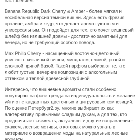
настроением.
Banana Republic Dark Cherry & Amber - более мягкая и
носибельная версия темной вишни. Здесь есть фрезия,
пралине, амбра и кедр, что делает аромат уютным и
универсальным. Он подойдет для тех, кто хочет вишневый
шлейф без излишней драмы - достаточно заметный для
вечера, но не требующий особого повода.
Max Philip Cherry - насыщенный восточно-цветочный
унисекс с кислинкой вишни, миндалем, сливой, розой и
сложной пряной базой. Такой парфюм выбирают те, кто
любит густые, вечерние композиции с алкогольным
оттенком и теплой древесной глубиной.
Интересно, что вишневые ароматы стали особенно
популярны на фоне тренда на индивидуальность и желание
уйти от стандартных цветочных и цитрусовых композиций.
По оценке Петербург2.ру, многие выбирают их как
альтернативу привычным сладким духам, а для тех, кто
предпочитает свежесть, актуальны и другие направления -
скажем, лесные мотивы, о которых можно узнать в
материале о возвращении моды на натуральные лесные
ароматы.