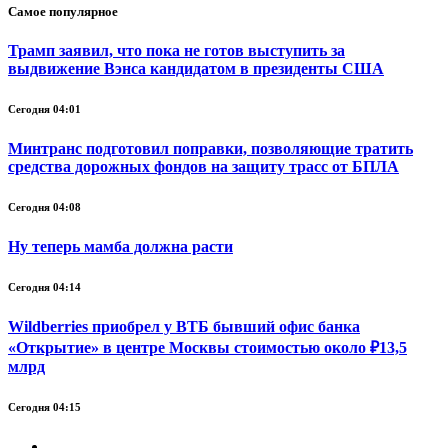
Самое популярное
Трамп заявил, что пока не готов выступить за
выдвижение Вэнса кандидатом в президенты США
Сегодня 04:01
Минтранс подготовил поправки, позволяющие тратить
средства дорожных фондов на защиту трасс от БПЛА
Сегодня 04:08
Ну теперь мамба должна расти
Сегодня 04:14
Wildberries приобрел у ВТБ бывший офис банка
«Открытие» в центре Москвы стоимостью около ₽13,5
млрд
Сегодня 04:15