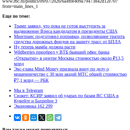
www.rbc.ru/politics/09/07/2026/6a4f0e409a79473842d12e70?
from=main_lines_1
Еще по теме:
Трамп заявил, что пока не готов выступить за
выдвижение Вэнса кандидатом в президенты США
Минтранс подготовил поправки, позволяющие тратить
средства дорожных фондов на защиту трасс от БПЛА
Ну теперь мамба должна расти
Wildberries приобрел у ВТБ бывший офис банка
«Открытие» в центре Москвы стоимостью около ₽13,5
млрд
Экс-глава Mind Money признала вину по делу о
мошенничестве с 30 млн акций МТС общей стоимостью
₽7,1 млрд — РБК
Мы в Telegram
Сюжет: КСИР заявил об ударах по базам ВС США в
Кувейте и Бахрейне 3
Экономика 162 299
Вам также может понравиться