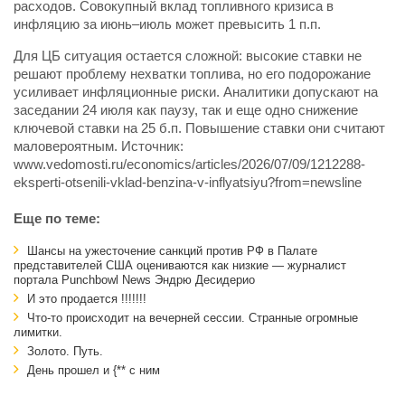
расходов. Совокупный вклад топливного кризиса в
инфляцию за июнь–июль может превысить 1 п.п.
Для ЦБ ситуация остается сложной: высокие ставки не
решают проблему нехватки топлива, но его подорожание
усиливает инфляционные риски. Аналитики допускают на
заседании 24 июля как паузу, так и еще одно снижение
ключевой ставки на 25 б.п. Повышение ставки они считают
маловероятным. Источник:
www.vedomosti.ru/economics/articles/2026/07/09/1212288-
eksperti-otsenili-vklad-benzina-v-inflyatsiyu?from=newsline
Еще по теме:
Шансы на ужесточение санкций против РФ в Палате
представителей США оцениваются как низкие — журналист
портала Punchbowl News Эндрю Десидерио
И это продается !!!!!!!
Что-то происходит на вечерней сессии. Странные огромные
лимитки.
Золото. Путь.
День прошел и {** с ним