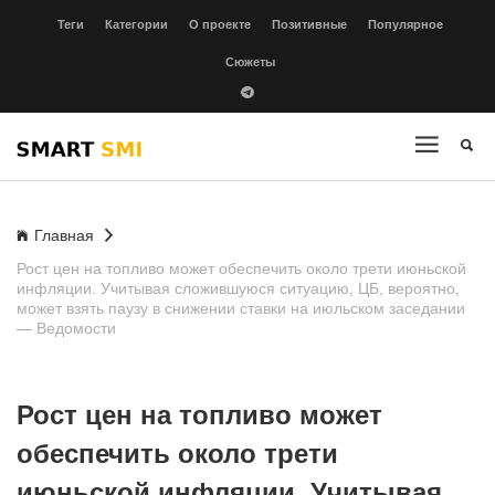
Теги
Категории
О проекте
Позитивные
Популярное
Сюжеты
Главная
Рост цен на топливо может обеспечить около трети июньской
инфляции. Учитывая сложившуюся ситуацию, ЦБ, вероятно,
может взять паузу в снижении ставки на июльском заседании
— Ведомости
Рост цен на топливо может
обеспечить около трети
июньской инфляции. Учитывая