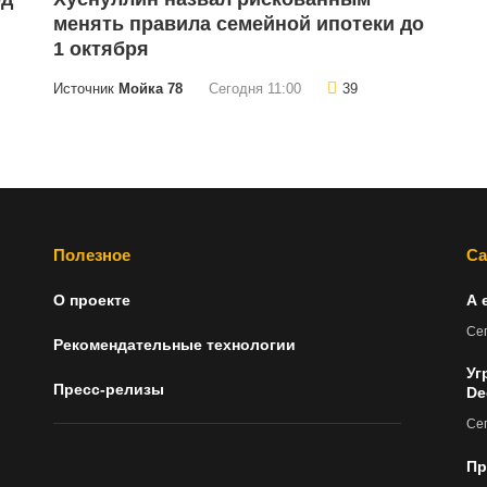
менять правила семейной ипотеки до
1 октября
Источник
Мойка 78
Сегодня 11:00
39
Полезное
Са
О проекте
А 
Сег
Рекомендательные технологии
Уг
Пресс-релизы
De
Сег
Пр