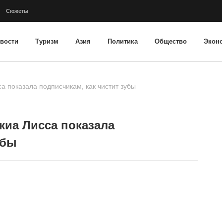
Сюжеты
вости
Туризм
Азия
Политика
Общество
Экон
а показала подписчикам, как чистит зубы
жиа Лисса показала
убы