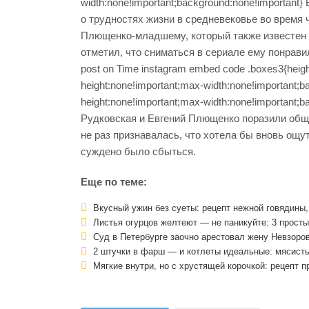
width:none!important;background:none!importan
о трудностях жизни в средневековье во время 
Плющенко-младшему, который также известен 
отметил, что сниматься в сериале ему п
post on Time instagram embed code .boxes3{heigh
height:none!important;max-width:none!important;b
height:none!important;max-width:none!important
Рудковская и Евгений Плющенко поразили общ
не раз признавалась, что хотела бы вновь ощу
суждено было сбыться.
Еще по теме:
Вкусный ужин без суеты: рецепт нежной говядины, 
Листья огурцов желтеют — не паникуйте: 3 просты
Суд в Петербурге заочно арестовал жену Невзоро
2 штучки в фарш — и котлеты идеальные: мясисты
Мягкие внутри, но с хрустящей корочкой: рецепт п