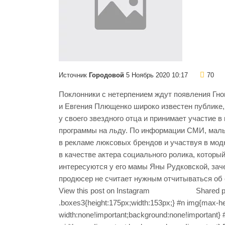
Источник
Городовой
5 Ноябрь 2020 10:17
70
Поклонники с нетерпением ждут появления Гн
и Евгения Плющенко широко известен публике,
у своего звездного отца и принимает участие 
программы на льду. По информации СМИ, маль
в рекламе люксовых брендов и участвуя в мод
в качестве актера социального ролика, которы
интересуются у его мамы Яны Рудковской, зач
продюсер не считает нужным отчитываться 
View this post on Instagram Shared post 
.boxes3{height:175px;width:153px;} #n img{max-he
width:none!important;background:none!important} 