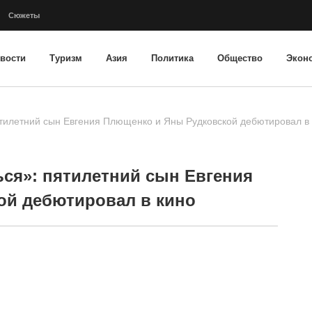
Сюжеты
вости
Туризм
Азия
Политика
Общество
Экон
тилетний сын Евгения Плющенко и Яны Рудковской дебютировал в
ся»: пятилетний сын Евгения
ой дебютировал в кино