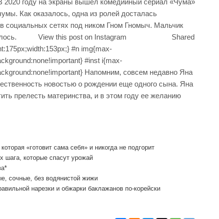
t} В 2020 году на экраны вышел комедийный сериал «Чума»
чумы. Как оказалось, одна из ролей досталась
в социальных сетях под ником Гном Гномыч. Мальчик
онравилось. View this post on Instagram Shared
t:175px;width:153px;} #n img{max-
ackground:none!important} #inst i{max-
;background:none!important} Напомним, совсем недавно Яна
ественность новостью о рождении еще одного сына. Яна
тить прелесть материнства, и в этом году ее желанию
которая «готовит сама себя» и никогда не подгорит
х шага, которые спасут урожай
ва*
е, сочные, без водянистой жижи
равильной нарезки и обжарки баклажанов по-корейски