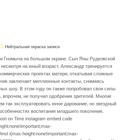
Нейтральная окраска записи
ом Гномыча на большом экране. Сын Яны Рудковской
 несмотря на юный возраст. Александр тренируется
в коммерческих проектах матери, откатывая сложные
чик заключает миллионные контакты, снимаясь
ных шоу. В этом году он также попробовал свои силы
й, впрочем, не получил одобрения зрителей. Многие
ем так эксплуатировать юное дарование, но звездный
об особенностях воспитания младшего поколения.
on Time instagram embed code
ight:none!important;max-
#inst i{max-height:none!important;max-