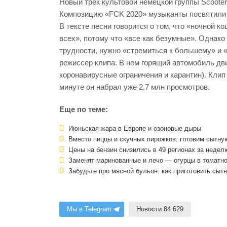
Новый трек культовой немецкой группы Scooter
Композицию «FCK 2020» музыканты посвятили «
В тексте песни говорится о том, что «ночной к
всех», потому что «все как безумные». Однако
трудности, нужно «стремиться к большему» и 
режиссер клипа. В нем горящий автомобиль дв
коронавирусные ограничения и карантин). Клип
минуте он набрал уже 2,7 млн просмотров.
Еще по теме:
Июньская жара в Европе и озоновые дыры
Вместо пиццы и скучных пирожков: готовим сытну
Цены на бензин снизились в 49 регионах за недел
Заменят маринованные и лечо — огурцы в томатном
Забудьте про мясной бульон: как приготовить сыт
Мы в Telegram
Новости 84 629