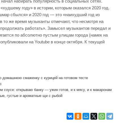
 начал набирать популярность в социальных сетях.
худшему году» в истории, которым оказался 2020 год.
ошмар сбылся» и 2020 год — это «наихудший год из
 в то же время музыканты отмечают, что несмотря на
«продолжать работать». Замысел музыкантов передал и
игается по абсолютно пустым улицам города (намек на
 опубликовали на Youtube в конце октября. К текущей
ю домашнюю смаженку с курицей на готовом тесте
ю
 соусе: открываю банку — ужин готов, и к мясу, и к макаронам
ные, густые и ароматные щи с рыбой