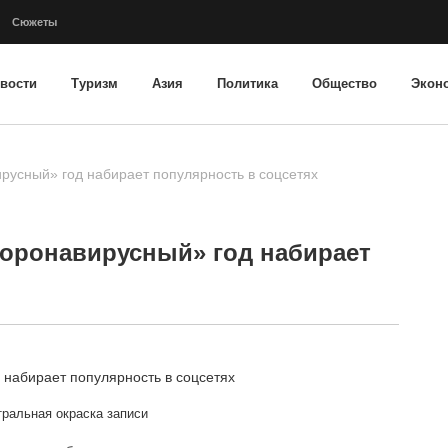
Сюжеты
вости
Туризм
Азия
Политика
Общество
Экон
ирусный» год набирает популярность в соцсетях
«коронавирусный» год набирает
ральная окраска записи