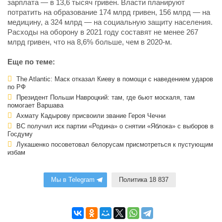
зарплата — в 13,6 тысяч гривен. Власти планируют
потратить на образование 174 млрд гривен, 156 млрд — на
медицину, а 324 млрд — на социальную защиту населения.
Расходы на оборону в 2021 году составят не менее 267
млрд гривен, что на 8,6% больше, чем в 2020-м.
Еще по теме:
The Atlantic: Маск отказал Киеву в помощи с наведением ударов
по РФ
Президент Польши Навроцкий: там, где бьют москаля, там
помогает Варшава
Ахмату Кадырову присвоили звание Героя Чечни
ВС получил иск партии «Родина» о снятии «Яблока» с выборов в
Госдуму
Лукашенко посоветовал белорусам присмотреться к пустующим
избам
Мы в Telegram
Политика 18 837