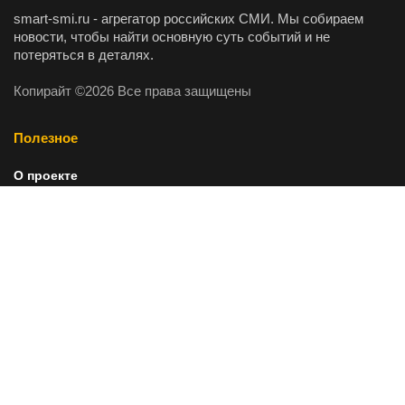
smart-smi.ru - агрегатор российских СМИ. Мы собираем
новости, чтобы найти основную суть событий и не
потеряться в деталях.
Копирайт ©2026 Все права защищены
Полезное
О проекте
Рекомендательные технологии
Пресс-релизы
Самое популярное
Разбор торговой недели: как одна ошибка лишила меня
прибыли
Сегодня 07:23