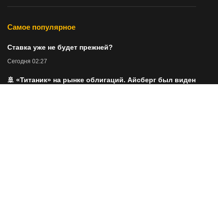
Самое популярное
Ставка уже не будет прежней?
Сегодня 02:27
🚢 «Титаник» на рынке облигаций. Айсберг был виден
заранее
Сегодня 02:34
Думала, что знаю советское кино, но эти пять сильных
фильмов прошли мимо меня — забытые картины СССР
Сегодня 02:05
Подкормка томатов в августе: как получить наливные
красные плоды раньше срока — маленькая хитрость
Сегодня 02:18