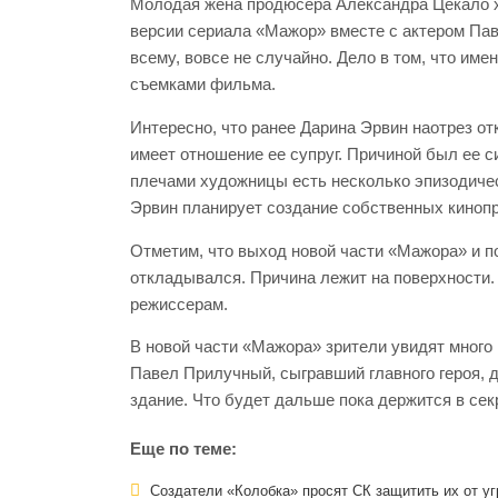
Молодая жена продюсера Александра Цекало 
версии сериала «Мажор» вместе с актером Па
всему, вовсе не случайно. Дело в том, что им
съемками фильма.
Интересно, что ранее Дарина Эрвин наотрез от
имеет отношение ее супруг. Причиной был ее с
плечами художницы есть несколько эпизодичес
Эрвин планирует создание собственных кинопр
Отметим, что выход новой части «Мажора» и п
откладывался. Причина лежит на поверхности.
режиссерам.
В новой части «Мажора» зрители увидят много 
Павел Прилучный, сыгравший главного героя, 
здание. Что будет дальше пока держится в сек
Еще по теме:
Создатели «Колобка» просят СК защитить их от уг