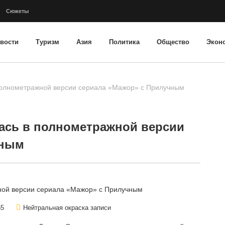
Сюжеты
вости
Туризм
Азия
Политика
Общество
Экон
полнометражной версии сериала «Мажор» с Прилучным
ась в полнометражной версии
чным
55
Нейтральная окраска записи