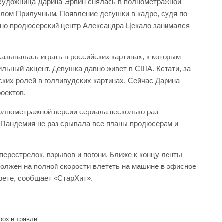
художница Дарина Эрвин снялась в полнометражной
влом Прилучным. Появление девушки в кадре, судя по
енно продюсерский центр Александра Цекало занимался
казывалась играть в российских картинах, к которым
ильный акцент. Девушка давно живет в США. Кстати, за
ких ролей в голливудских картинах. Сейчас Дарина
оектов.
олнометражной версии сериала несколько раз
 Пандемия не раз срывала все планы продюсерам и
перестрелок, взрывов и погони. Ближе к концу ленты
должен на полной скорости влететь на машине в офисное
рете, сообщает «СтарХит».
роз и травли