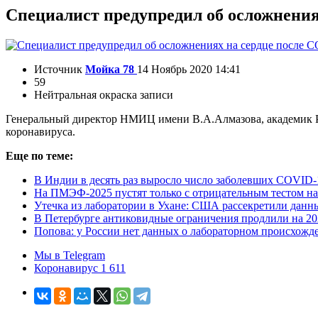
Специалист предупредил об осложнения
Источник
Мойка 78
14 Ноябрь 2020 14:41
59
Нейтральная окраска записи
Генеральный директор НМИЦ имени В.А.Алмазова, академик РА
коронавируса.
Еще по теме:
В Индии в десять раз выросло число заболевших COVID-
На ПМЭФ-2025 пустят только с отрицательным тестом на
Утечка из лаборатории в Ухане: США рассекретили данн
В Петербурге антиковидные ограничения продлили на 20
Попова: у России нет данных о лабораторном происхожд
Мы в Telegram
Коронавирус 1 611