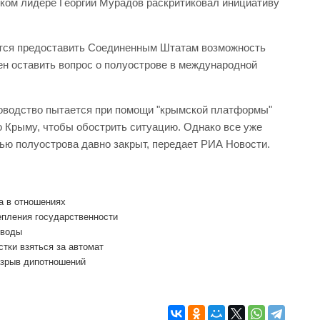
ком лидере Георгий Мурадов раскритиковал инициативу
ются предоставить Соединенным Штатам возможность
ен оставить вопрос о полуострове в международной
ководство пытается при помощи "крымской платформы"
о Крыму, чтобы обострить ситуацию. Однако все уже
тью полуострова давно закрыт, передает РИА Новости.
а в отношениях
епления государственности
 воды
тки взяться за автомат
азрыв дипотношений