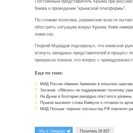
Постоянный представитель Крыма при российс
Киева о проведении "крымской платформы".
По словам политика, украинские власти пыта
обострить ситуацию вокруг Крыма. Киев намер
повестке.
Георгий Мурадов подчеркнул, что киевское ру
втянуть западных представителей в процесс п
прекрасно поняли, что вопрос с принадлежнос
Еще по теме:
МИД России обвинил Армению в попытках шантаж
Зюганов: «Яблоко» не поддерживает политику укр
На Дунае в Болгарии рекордно опустился уровень
Пушков высмеял слова Вайкуле о готовности артис
МИД Польши: перенос посольства РФ повлечет р
Мы в Telegram
Политика 18 837