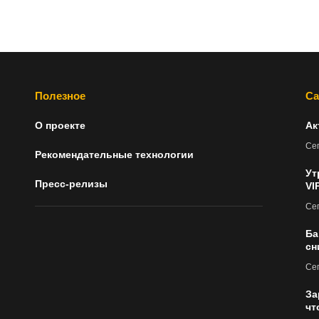
Полезное
Са
О проекте
Ак
Сег
Рекомендательные технологии
Ут
Пресс-релизы
VI
Сег
Ба
сн
Сег
За
чт