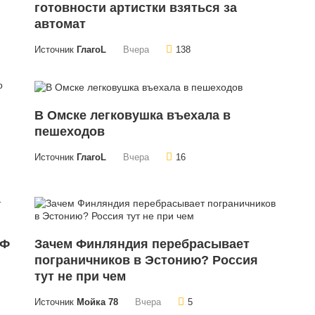
готовности артистки взяться за
автомат
Источник
ГлагоL
Вчера
138
В Омске легковушка въехала в
пешеходов
Источник
ГлагоL
Вчера
16
РФ
Зачем Финляндия перебрасывает
пограничников в Эстонию? Россия
тут не при чем
Источник
Мойка 78
Вчера
5