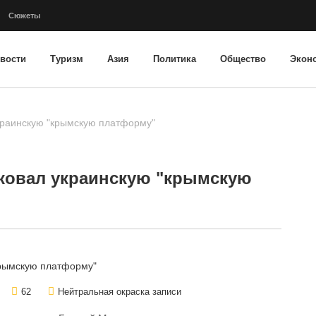
Сюжеты
вости
Туризм
Азия
Политика
Общество
Экон
краинскую "крымскую платформу"
ковал украинскую "крымскую
62
Нейтральная окраска записи