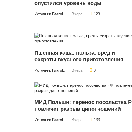
опустился уровень воды
Источник
ГлагоL
Вчера
123
Пшенная каша: польза, вред и
секреты вкусного приготовления
Источник
ГлагоL
Вчера
8
МИД Польши: перенос посольства 
повлечет разрыв дипотношений
Источник
ГлагоL
Вчера
133