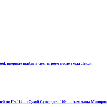
d, впервые выйдя в свет втроем после ухода Лекси
дией по Ил-114 и «Сухой Суперджет 100» — замглавы Минпро