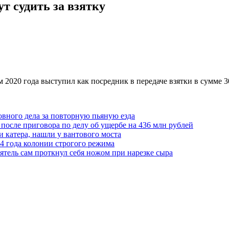
т судить за взятку
2020 года выступил как посредник в передаче взятки в сумме 3
овного дела за повторную пьяную езда
после приговора по делу об ущербе на 436 млн рублей
и катера, нашли у вантового моста
4 года колонии строгого режима
ятель сам проткнул себя ножом при нарезке сыра