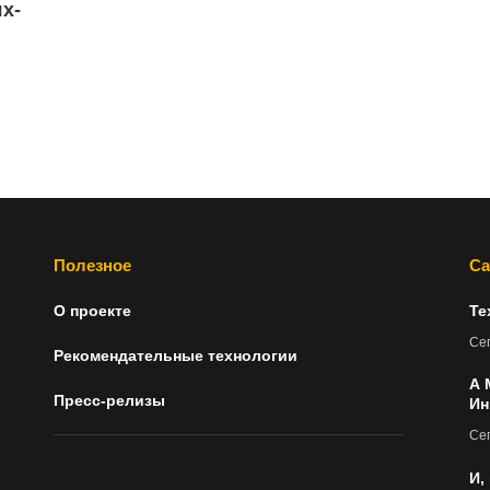
х-
Полезное
Са
О проекте
Те
Сег
Рекомендательные технологии
А 
Пресс-релизы
Ин
Сег
И,