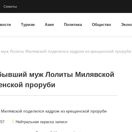
Сюжеты
вости
Туризм
Азия
Политика
Общество
Экон
 муж Лолиты Милявской поделился кадром из крещенской проруби
 бывший муж Лолиты Милявской
енской проруби
57
Нейтральная окраска записи