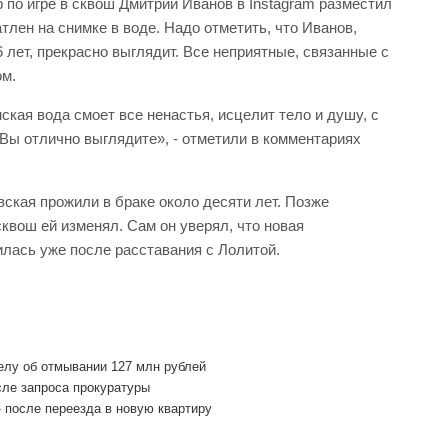
о игре в сквош Дмитрий Иванов в Instagram разместил
тлен на снимке в воде. Надо отметить, что Иванов,
 лет, прекрасно выглядит. Все неприятные, связанные с
ом.
кая вода смоет все ненастья, исцелит тело и душу, с
Вы отлично выглядите», - отметили в комментариях
ская прожили в браке около десяти лет. Позже
сквош ей изменял. Сам он уверял, что новая
илась уже после расставания с Лолитой.
елу об отмывании 127 млн рублей
сле запроса прокуратуры
 после переезда в новую квартиру