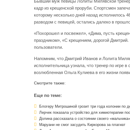
Бывший муж певицы Лолиты Милявской тренер п
кадр из крещенской проруби. Спортсмен запеча
которому несколько дней назад исполнилось 46
разводом с певицей, остались далеко в прошл
«Похорошел и посвежел», «Дима, пусть крещенс
праздником», «С крещением, дорогой Дмитрий. 
пользователи.
Напомним, что Дмитрий Иванов и Лолита Миляв
исполнительница узнала, что тренер по игре в 
возлюбленная Ольга Кулиева в его жизни появ
Смотрите также:
Еще по теме:
Блогеру Митрошиной грозит три года колонии по д
Лерчек показала устройство для химиотерапии по
Долина рассказала о состоянии своего «мальчика»
Маруани не смог засудить Киркорова за плагиат