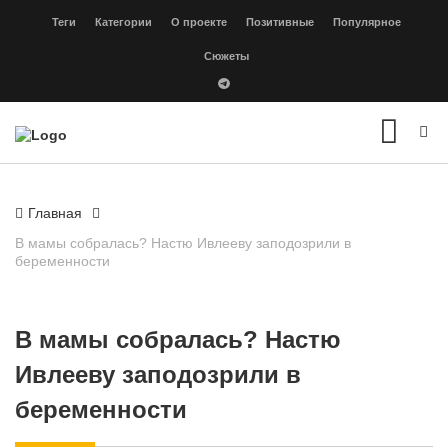
Теги
Категории
О проекте
Позитивные
Популярное
Сюжеты
Главная
В мамы собралась? Настю Ивлееву заподозрили в
беременности
В мамы собралась? Настю
Ивлееву заподозрили в
беременности