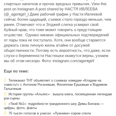
спиртных напитков и прочих вредных привычек. View this
post on Instagram A post shared by НАСТЯ ИВЛЕЕВА
(@_agentgirl_) Даже рабочий график у Насти Ивлеевой
сейчас более щадящий, съемок стало гораздо меньше, чем
ранее. Отмечают что и Элджей слегка усмирил свой
буйный нрав, что тоже может говорить о предстоящем
отцовстве. Однако никаких официальных подтверждений
от пары пока не поступало. Хотя, они вообще стараются
держать свою личную жизнь втайне от досужей
общественности. Потому есть вероятность, что даже, если
слухи о беременности Настюшки окажутся верны, узнаем
мы об этом нескоро. Фото: instagram.com/agentgirl/
Еще по теме:
Телеканал ТНТ объявляет о съемках комедии «Кладем на
совесть!» с Антоном Рогачевым, Филиппом Ершовым и Вадимом
Галыгиным
История группы «Альянс» : вышла книга, посвященная легендам
рок-сцены
«Твой №1»: подробности грандиозного шоу Димы Билана —
цифры, фото, факты
75 тысяч голосов в унисон: «Лужники» хором спели