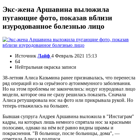
Экс-жена Аршавина выложила
пугающие фото, показав вблизи
изуродованное болезнью лицо
Источник
Лайф
4 Февраль 2021 15:13
64
Нейтральная окраска записи
38-летняя Алиса Казьмина ранее признавалась, что перенесла
ряд операций из-за серьёзного аутоиммунного заболевания.
Но на этом проблемы не закончились: недуг изуродовал лицо
модели, которое она не сразу решилась показать. Сначала
Алиса ретушировала нос на фото или прикрывала рукой. Но
теперь отважилась на большее.
Бывшая супруга Андрея Аршавина выложила в "Инстаграм"
кадры, на которых лишь немного спрятала нос за красными
полосами, однако на нём всё равно видны шрамы и
покраснения. "В больнице, после больницы, дома", —
отметила Алиса в подписи.