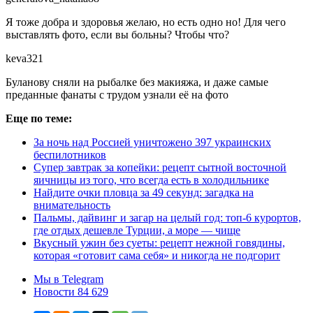
Я тоже добра и здоровья желаю, но есть одно но! Для чего
выставлять фото, если вы больны? Чтобы что?
keva321
Буланову сняли на рыбалке без макияжа, и даже самые
преданные фанаты с трудом узнали её на фото
Еще по теме:
За ночь над Россией уничтожено 397 украинских
беспилотников
Супер завтрак за копейки: рецепт сытной восточной
яичницы из того, что всегда есть в холодильнике
Найдите очки пловца за 49 секунд: загадка на
внимательность
Пальмы, дайвинг и загар на целый год: топ-6 курортов,
где отдых дешевле Турции, а море — чище
Вкусный ужин без суеты: рецепт нежной говядины,
которая «готовит сама себя» и никогда не подгорит
Мы в Telegram
Новости 84 629