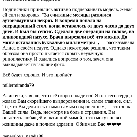
Подписчики принялись активно поддерживать модель, желая
ей сил и здоровья. "
За считаные месяцы развился
аутоиммунный некроз. Я вовремя попала на
операционный стол, когда оставалось от двух часов до двух
дней. И был бы сепсис. Сделали две операции на голове, на
клиновидной пазухе. Врачи вырезали всё что можно. До
мозга оставались буквально миллиметры",
— рассказывала
Алиса о своём недуге. Однако некоторые решили, что таким
образом она просто пытается скрыть неудачную
ринопластику. И задались вопросом о том, зачем она
выкладывает пугающие фото.
Всё будет хорошо. И это пройдёт
millermiranda79
Алисочка, я верю, что всё скоро наладится! Я от всего сердца
желаю Вам скорейшего выздоровления и, самое главное, сил.
То, что Вы делитесь с нами самым сокровенным, — это знак
Вашей силы. Ведь, несмотря на боль и страдания, Вы
остаётесь любящей и активной мамой, а это могут не все
женщины даже в полном здравии. Обнимаю Вас ❤️❤️❤️
generalova_natalia88