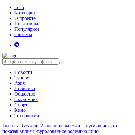
Теги
Категории
О проекте
Позитивные
Популярное
Сюжеты
Новости
Туризм
Азия
Политика
Общество
Экономика
Спорт
Кино
Технологии
Главная
Экс-жена Аршавина выложила пугающие фото,
показав вблизи изуродованное болезнью лицо