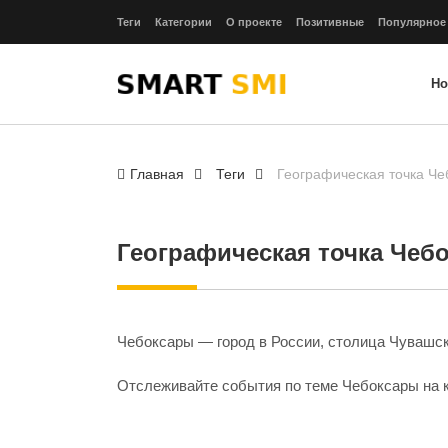
Теги
Категории
О проекте
Позитивные
Популярное
Но
Главная
Теги
Географическая точка Че
Географическая точка Чеб
Чебоксары — город в России, столица Чувашск
Отслеживайте события по теме Чебоксары
на 