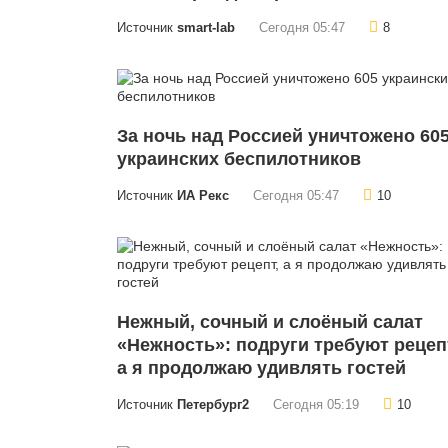
Источник
smart-lab
Сегодня 05:47
8
За ночь над Россией уничтожено 60
украинских беспилотников
Источник
ИА Рекс
Сегодня 05:47
10
Нежный, сочный и слоёный салат
«Нежность»: подруги требуют рецеп
а я продолжаю удивлять гостей
Источник
Петербург2
Сегодня 05:19
10