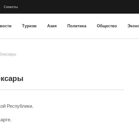
Сюжеты
вости
Туризм
Азия
Политика
Общество
Экон
боксары
оксары
ой Республики.
карте
.