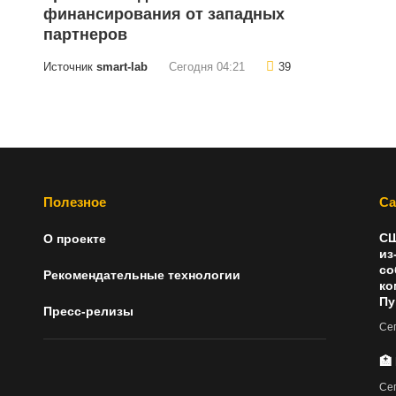
финансирования от западных
партнеров
Источник
smart-lab
Сегодня 04:21
39
Полезное
Са
СШ
О проекте
из
со
Рекомендательные технологии
ко
Пу
Пресс-релизы
Сег
🏥
Сег