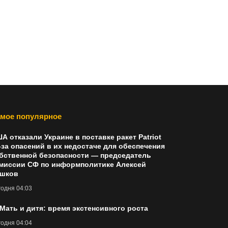
мое популярное
А отказали Украине в поставке ракет Patriot
-за опасений в их недостаче для обеспечения
бственной безопасности — председатель
миссии СФ по информполитике Алексей
шков
одня 04:03
 Мать и дитя: время экстенсивного роста
одня 04:04