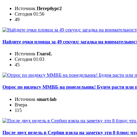
Источник
Петербург2
Сегодня 01:56
49
Найдите очки пловца за 49 секунд: загадка на внимательнос
Источник
ГлагоL
Сегодня 01:03
45
Опрос по индексу ММВБ на понедельник! Будем расти или 
Источник
smart-lab
Вчера
115
После двух недель в Сербии взяла на заметку эти 8 блюд: ч