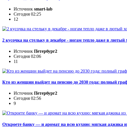
Источник
smart-lab
Сегодня 02:25
12
2 кусочка на стельку в декабре - ногам тепло даже в лютый
Источник
Петербург2
Сегодня 02:06
11
Кто из женщин выйдет на пенсию до 2030 года: полный гра
Источник
Петербург2
Сегодня 02:56
9
Откроете банку — и аромат на всю кухню: мягкая аджика и