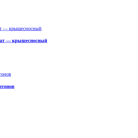
омат — крышесносный
нтонов