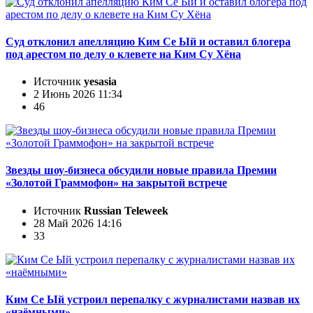
Суд отклонил апелляцию Ким Се Ый и оставил блогера
под арестом по делу о клевете на Ким Су Хёна
Источник
yesasia
2 Июнь 2026 11:34
46
Звезды шоу-бизнеса обсудили новые правила Премии
«Золотой Граммофон» на закрытой встрече
Источник
Russian Teleweek
28 Май 2026 14:16
33
Ким Се Ый устроил перепалку с журналистами назвав их
«наёмными»