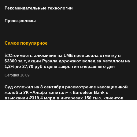
Рекомендательные технологии
Пресс-релизы
Самое популярное
📈Стоимость алюминия на LME превысила отметку в
$3300 за т, акции Русала дорожают вслед за металлом на
1,2% до 27,70 руб к цене закрытия вчерашнего дня
Сегодня 10:09
Суд отложил на 8 сентября рассмотрение кассационной
жалобы УК «Альфа-капитал» к Euroclear Bank о
взыскании ₽319,4 млрд в интересах 150 тыс. клиентов
Сегодня 10:10
Прогноз финансовых результатов «Т-Технологии» за
2К25 от аналитиков Совкомбанка
Сегодня 10:15