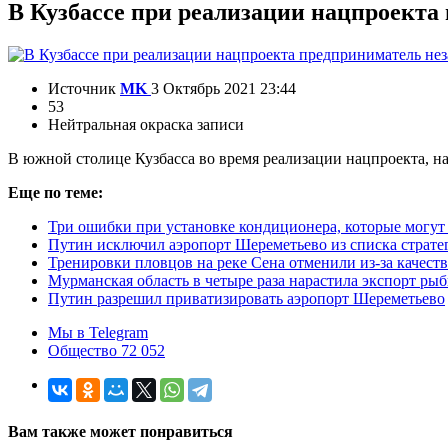
В Кузбассе при реализации нацпроекта
Источник
MK
3 Октябрь 2021 23:44
53
Нейтральная окраска записи
В южной столице Кузбасса во время реализации нацпроекта, н
Еще по теме:
Три ошибки при установке кондиционера, которые могут
Путин исключил аэропорт Шереметьево из списка страте
Тренировки пловцов на реке Сена отменили из-за качест
Мурманская область в четыре раза нарастила экспорт рыб
Путин разрешил приватизировать аэропорт Шереметьево
Мы в Telegram
Общество 72 052
Вам также может понравиться