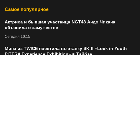
Самое популярное
Актриса и бывшая участница NGT48 Андо Чикана
объявила о замужестве
Сегодня 10:15
Мина из TWICE посетила выставку SK-II «Lock in Youth
PITERA Experience Exhibition» в Тайбэе
Сегодня 10:18
Разрушение стоимости в "Ленте" через сомнительные
M&A
Сегодня 09:58
Почему Смарт-Лаб действительно протух
Сегодня 10:06