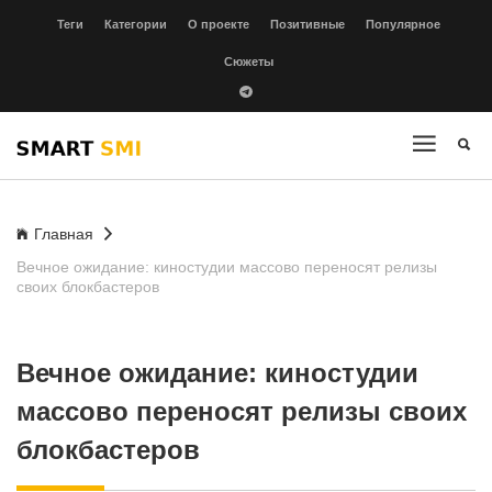
Теги
Категории
О проекте
Позитивные
Популярное
Сюжеты
Главная
Вечное ожидание: киностудии массово переносят релизы
своих блокбастеров
Вечное ожидание: киностудии
массово переносят релизы своих
блокбастеров