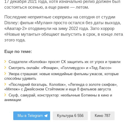
17 декабря 2021 года, хотя изначально релиз должен был
состояться осенью, а еще ранее — летом.
Последние неприятные сюрпризы на сегодня от студии
Disney: фильм «Мулан» просто остался без даты выхода,
«Аватар-2» отодвинули на зиму 2022 года. Зато хоррор
«Новые мутанты» обещают выпустить в срок, в конце лета
этого года.
Еще по теме:
Создатели «Колобка» просят СК защитить их от угроз и травли
Смотреть онлайн: «Фонари», «Голливудск» и «Тед Лассо»
Умора страшная: новые комедийные фильмы ужасов, которые
способны удивить
«Последний богатырь. Колобок», «Легенда о золоте скифов»,
«Мятеж» с Джейсоном Стэйтемом и еще 8 фильмов августа
Скуф, самурай, конструктор: необычные Бэтмены в кино и
анимации
Мы в Telegram
Культура 6 556
Кино 787