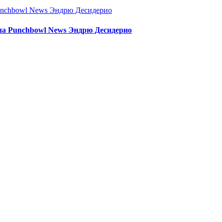
ла Punchbowl News Эндрю Десидерио