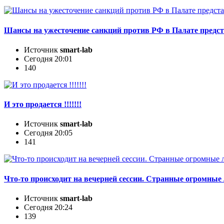
Шансы на ужесточение санкций против РФ в Палате предс
Источник
smart-lab
Сегодня 20:01
140
И это продается !!!!!!!
Источник
smart-lab
Сегодня 20:05
141
Что-то происходит на вечерней сессии. Странные огромные
Источник
smart-lab
Сегодня 20:24
139