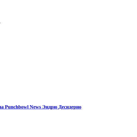
.
ла Punchbowl News Эндрю Десидерио