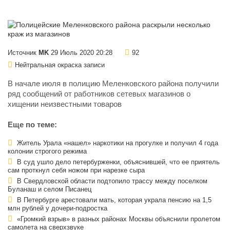
Источник
MK
29 Июль 2020 20:28
92
Нейтральная окраска записи
В начале июля в полицию Меленковского района получили
ряд сообщений от работников сетевых магазинов о
хищении неизвестными товаров
Еще по теме:
Житель Урала «нашел» наркотики на прогулке и получил 4 года
колонии строгого режима
В суд ушло дело петербурженки, объяснившей, что ее приятель
сам проткнул себя ножом при нарезке сыра
В Свердловской области подтопило трассу между поселком
Буланаш и селом Писанец
В Петербурге арестовали мать, которая украла пенсию на 1,5
млн рублей у дочери-подростка
«Громкий взрыв» в разных районах Москвы объяснили пролетом
самолета на сверхзвуке