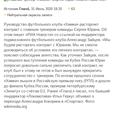
Источник
ГлагоL
31 Июль 2020 19:20
63
Нейтральная окраска записи
Руководство футбольного клуба «Химки» расторгнет
контракт с главным тренером команды Сергея Юрана. Об
этом пишет «РИА Новости» со ссылкой на гендиректора
подмосковного футбольного клуба Александр Зайцев. «Мы
будем расторгать контракт с Юраном. Мы не смогли
договориться об условиях его личного контракта», —
пояснил собеседник агентства. Как уточнил Зайцев, после
успешного выступления команды на Кубке России Юран
попросил довольно сильно увеличить свой контракт, но
клуб был к этому не готов и был вынужден прекратить
сотрудничество с тренером. По итогам прошлого сезона
«Химки» вышли в Российскую премьер-лигу (РПЛ) и дошли
до финала Кубка России, проиграв петербургскому
«Зениту» со счётом 0:1. Ранее «ГлагоL» писал, что бывший
гендиректор «Локомотива» Илья Геркус объявил о
переходе Александра Кокорина в «Спартак». Фото:
wikimedia.org