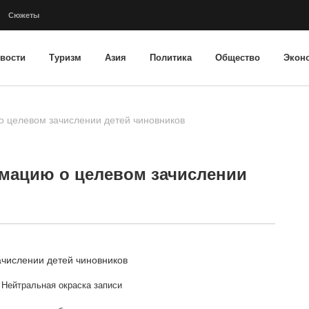
Сюжеты
вости
Туризм
Азия
Политика
Общество
Экон
 целевом зачислении детей чиновников
мацию о целевом зачислении
Нейтральная окраска записи