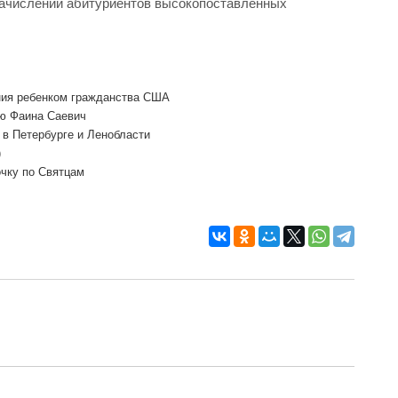
зачислении абитуриентов высокопоставленных
ния ребенком гражданства США
ю Фаина Саевич
 в Петербурге и Ленобласти
)
очку по Святцам