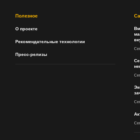
Полезное
Са
Вм
О проекте
ма
вк
Рекомендательные технологии
Сег
Пресс-релизы
Се
не
Сег
Эк
за
Сег
Ак
Сег