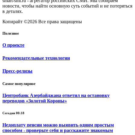
smart-smi.ru - агрегатор российских СМИ. Мы собираем
новости, чтобы найти основную суть событий и не потеряться
в деталях.
Копирайт ©2026 Все права защищены
Полезное
О проекте
Рекомендательные технологии
Пресс-релизы
Самое популярное
Центробанк Азербайджана ответил на остановку
переводов «Золотой Короны»
Сегодня 00:18
Недоплату пенсии можно выявить одним простым
способом - проверьте себя и расскажите знакомым