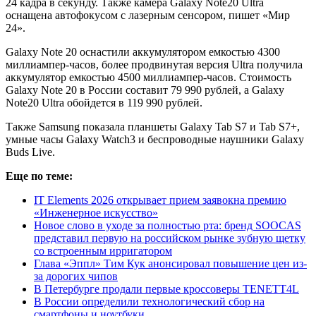
24 кадра в секунду. Также камера Galaxy Note20 Ultra
оснащена автофокусом с лазерным сенсором, пишет «Мир
24».
Galaxy Note 20 оснастили аккумулятором емкостью 4300
миллиампер-часов, более продвинутая версия Ultra получила
аккумулятор емкостью 4500 миллиампер-часов. Стоимость
Galaxy Note 20 в России составит 79 990 рублей, а Galaxy
Note20 Ultra обойдется в 119 990 рублей.
Также Samsung показала планшеты Galaxy Tab S7 и Tab S7+,
умные часы Galaxy Watch3 и беспроводные наушники Galaxy
Buds Live.
Еще по теме:
IT Elements 2026 открывает прием заявокна премию
«Инженерное искусство»
Новое слово в уходе за полностью рта: бренд SOOCAS
представил первую на российском рынке зубную щетку
со встроенным ирригатором
Глава «Эппл» Тим Кук анонсировал повышение цен из-
за дорогих чипов
В Петербурге продали первые кроссоверы TENETT4L
В России определили технологический сбор на
смартфоны и ноутбуки