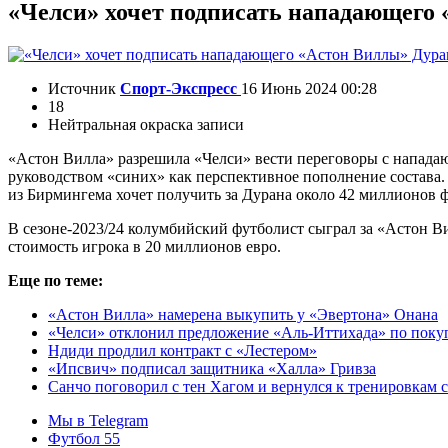
«Челси» хочет подписать нападающего
Источник
Спорт-Экспресс
16 Июнь 2024 00:28
18
Нейтральная окраска записи
«Астон Вилла» разрешила «Челси» вести переговоры с напада
руководством «синих» как перспективное пополнение состава. 
из Бирмингема хочет получить за Дурана около 42 миллионов ф
В сезоне-2023/24 колумбийский футболист сыграл за «Астон Вил
стоимость игрока в 20 миллионов евро.
Еще по теме:
«Астон Вилла» намерена выкупить у «Эвертона» Онана
«Челси» отклонил предложение «Аль-Иттихада» по поку
Ндиди продлил контракт с «Лестером»
«Ипсвич» подписал защитника «Халла» Гривза
Санчо поговорил с тен Хагом и вернулся к тренировкам
Мы в Telegram
Футбол 55