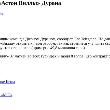
 «Астон Виллы» Дурана
ющим команды Джоном Дураном, сообщает The Telegraph. По дан
«Вилла» открыта к переговором, так как стремится улучшить св
унтов стерлингов (примерно 49,8 миллиона евро).
лу» 37 матчей во всех турнирах и забил 8 голов. Его контракт ра
пке Кепы
 с «МЮ»