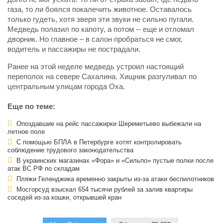
газа, то ли боялся покалечить животное. Оставалось
только гудеть, хотя зверя эти звуки не сильно пугали.
Медведь полазил по капоту, а потом -- еще и отломал
дворник. Но главное – в салон пробраться не смог,
водитель и пассажиры не пострадали.
Ранее на этой неделе медведь устроил настоящий
переполох на севере Сахалина. Хищник разгуливал по
центральным улицам города Оха.
Еще по теме:
Опоздавшие на рейс пассажирки Шереметьево выбежали на
летное поле
С помощью БПЛА в Петербурге хотят контролировать
соблюдение трудового законодательства
В украинских магазинах «Фора» и «Сильпо» пустые полки после
атак ВС РФ по складам
Пляжи Геленджика временно закрыты из-за атаки беспилотников
Мосгорсуд взыскал 654 тысячи рублей за залив квартиры
соседей из-за кошки, открывшей кран