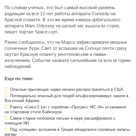
По словам ученых, это был самый высокий уровень
радиации за все 12 лет работы аппарата Curiosity на
Красной планете. В это же время камера орбитального
аппарата Mars Odyssey на целый час вышла из строя,
пишет портал Space.com.
Ранее сообщалось, что на Марсе зафиксировали мощные
солнечные бури. Свет от вспышки на Солнце почти сразу
окутал Красную планету рентгеновским и гамма-
излучением. Событие назвали сильнейшим за всю историю
наблюдений.
Еще по теме:
Опасные прыгающие черви начали распространяться в США
Потенциально опасный для людей альфа-коронавирус нашли в
Восточной Африке
Ракету «Союз-2.1а» с кораблем «Прогресс МС-34» установили
на стартовом столе Байконура
Самое старое любовное письмо в мире расшифровали с
помощью ИИ
Под «спящим» вулканом в Греции обнаружили огромные запасы
магмы