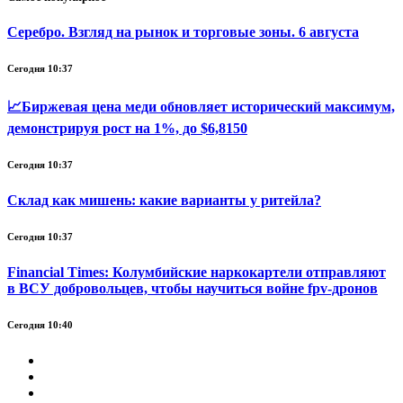
Серебро. Взгляд на рынок и торговые зоны. 6 августа
Сегодня 10:37
📈Биржевая цена меди обновляет исторический максимум,
демонстрируя рост на 1%, до $6,8150
Сегодня 10:37
Склад как мишень: какие варианты у ритейла?
Сегодня 10:37
Financial Times: Колумбийские наркокартели отправляют
в ВСУ добровольцев, чтобы научиться войне fpv-дронов
Сегодня 10:40