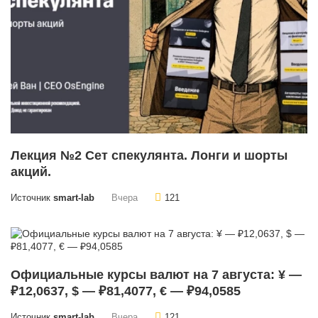
Лекция №2 Сет спекулянта. Лонги и шорты
акций.
Источник
smart-lab
Вчера
121
Официальные курсы валют на 7 августа: ¥ —
₽12,0637, $ — ₽81,4077, € — ₽94,0585
Источник
smart-lab
Вчера
121