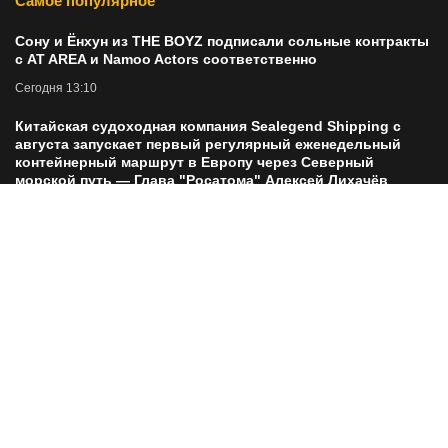
Самое популярное
Сону и Ёнхун из THE BOYZ подписали сольные контракты
с AT AREA и Namoo Actors соответственно
Сегодня 13:10
Китайская судоходная компания Sealegend Shipping с
августа запускает первый регулярный еженедельный
контейнерный маршрут в Европу через Северный
морской путь — Глава "Росатома" Алексей Лихачёв
Сегодня 13:16
Акционеры ММК утвердили решение о реорганизации
путем присоединения дочерних предприятий
Сегодня 13:17
📅 Купонный календарь: 8 неделя эксперимента
Сегодня 13:19