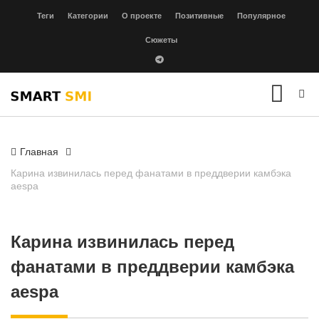
Теги
Категории
О проекте
Позитивные
Популярное
Сюжеты
Главная
Карина извинилась перед фанатами в преддверии камбэка
aespa
Карина извинилась перед
фанатами в преддверии камбэка
aespa