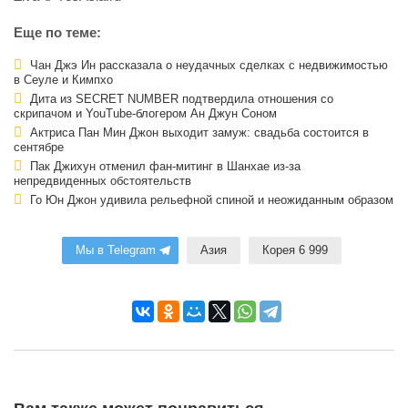
Еще по теме:
Чан Джэ Ин рассказала о неудачных сделках с недвижимостью
в Сеуле и Кимпхо
Дита из SECRET NUMBER подтвердила отношения со
скрипачом и YouTube-блогером Ан Джун Соном
Актриса Пан Мин Джон выходит замуж: свадьба состоится в
сентябре
Пак Джихун отменил фан-митинг в Шанхае из-за
непредвиденных обстоятельств
Го Юн Джон удивила рельефной спиной и неожиданным образом
Мы в Telegram
Азия
Корея 6 999