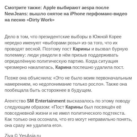
Смотрите также:
Apple выбирают aespa после
NewJeans: вышло снятое на iPhone перфоманс-видео
на песню «Dirty Work»
Дело в том, что президентские выборы в Южной Корее
нередко именуют «выборами розы» из-за того, что их
проводят весной. Поэтому пост
Карины
и вызвал бурную
полемику: люди увидели в нём призыв поддерживать
определённую политическую партию. Когда ситуация
чрезмерно накалилась,
Карина
поспешно удалила пост.
Позже она объяснила: «Это не было моим первоначальным
намерением, но недопонимание только росло». Также она
пообещала быть осторожнее в будущем.
Агентство
SM Entertainment
высказалось по этому поводу
следующим образом: «Пост
Карины
был посвящён её
повседневной жизни и не имел политического подтекста.
Как только она осознала, что его могут неправильно понять,
она сразу же удалила его».
Ziva © YesAsia.ru