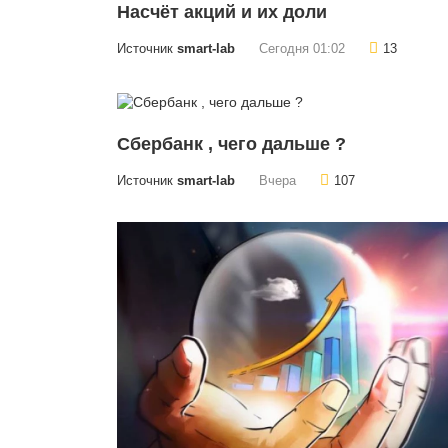
Насчёт акций и их доли
Источник
smart-lab
Сегодня 01:02
13
Сбербанк , чего дальше ?
Источник
smart-lab
Вчера
107