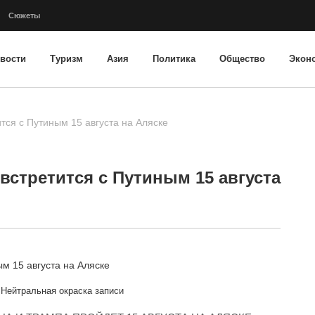
Сюжеты
вости
Туризм
Азия
Политика
Общество
Экон
ится с Путиным 15 августа на Аляске
 встретится с Путиным 15 августа
Нейтральная окраска записи