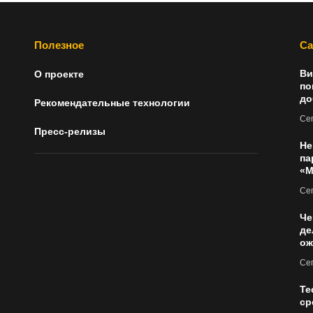
Полезное
Са
Ви
О проекте
по
до
Рекомендательные технологии
Сег
Пресс-релизы
Не
па
«М
Сег
Че
де
ож
Сег
Те
ср