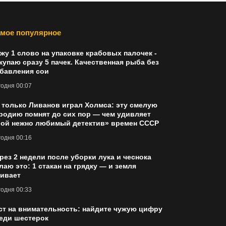
мое популярное
жу 1 слово на упаковке крабовых палочек -
купаю сразу 5 пачек. Качественная рыба без
бавления сои
одня 00:07
 только Ливанов играл Холмса: эту смелую
родию помнят до сих пор — чем удивляет
ой нежно любимый детектив» времен СССР
одня 00:16
рез 2 недели после уборки лука и чеснока
лаю это: 1 стакан на грядку — и земля
ивает
одня 00:33
ст на внимательность: найдите чужую цифру
еди шестерок