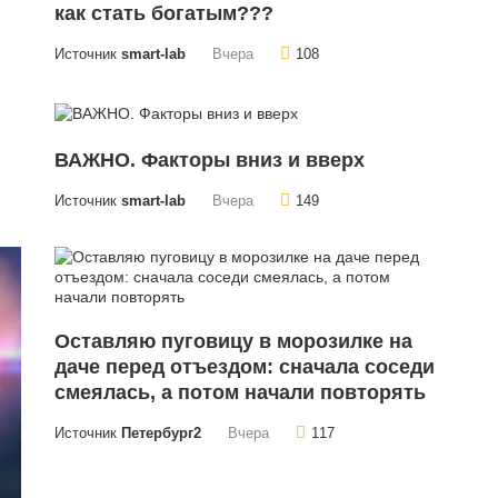
как стать богатым???
Источник
smart-lab
Вчера
108
ВАЖНО. Факторы вниз и вверх
Источник
smart-lab
Вчера
149
Оставляю пуговицу в морозилке на
даче перед отъездом: сначала соседи
смеялась, а потом начали повторять
Источник
Петербург2
Вчера
117