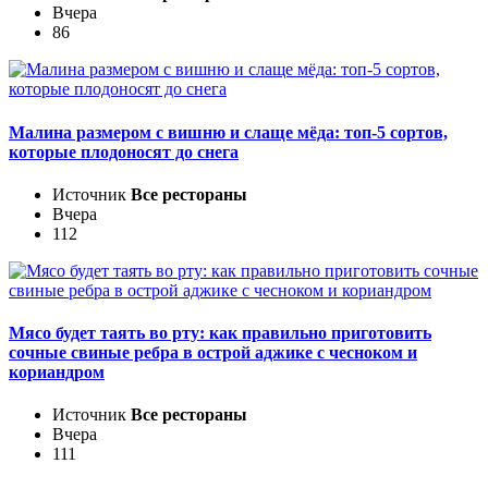
Вчера
86
Малина размером с вишню и слаще мёда: топ-5 сортов,
которые плодоносят до снега
Источник
Все рестораны
Вчера
112
Мясо будет таять во рту: как правильно приготовить
сочные свиные ребра в острой аджике с чесноком и
кориандром
Источник
Все рестораны
Вчера
111