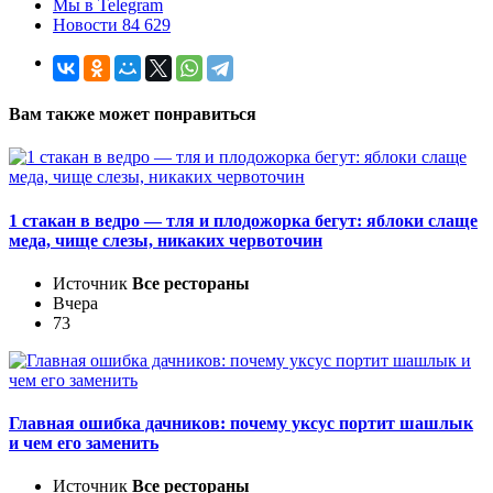
Мы в Telegram
Новости 84 629
Вам также может понравиться
1 стакан в ведро — тля и плодожорка бегут: яблоки слаще
меда, чище слезы, никаких червоточин
Источник
Все рестораны
Вчера
73
Главная ошибка дачников: почему уксус портит шашлык
и чем его заменить
Источник
Все рестораны