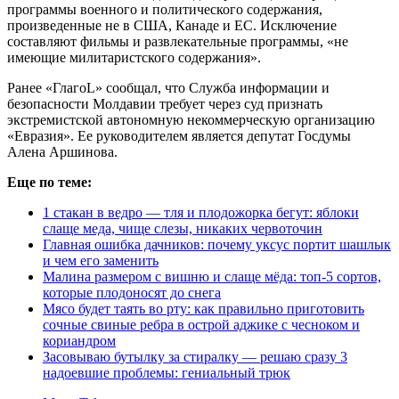
программы военного и политического содержания,
произведенные не в США, Канаде и ЕС. Исключение
составляют фильмы и развлекательные программы, «не
имеющие милитаристского содержания».
Ранее «ГлагоL» сообщал, что Служба информации и
безопасности Молдавии требует через суд признать
экстремистской автономную некоммерческую организацию
«Евразия». Ее руководителем является депутат Госдумы
Алена Аршинова.
Еще по теме:
1 стакан в ведро — тля и плодожорка бегут: яблоки
слаще меда, чище слезы, никаких червоточин
Главная ошибка дачников: почему уксус портит шашлык
и чем его заменить
Малина размером с вишню и слаще мёда: топ-5 сортов,
которые плодоносят до снега
Мясо будет таять во рту: как правильно приготовить
сочные свиные ребра в острой аджике с чесноком и
кориандром
Засовываю бутылку за стиралку — решаю сразу 3
надоевшие проблемы: гениальный трюк