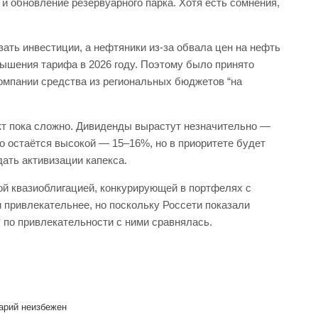
и обновление резервуарного парка. Хотя есть сомнения,
зать инвестиции, а нефтяники из-за обвала цен на нефть
вышения тарифа в 2026 году. Поэтому было принято
омпании средства из региональных бюджетов “на
кт пока сложно. Дивиденды вырастут незначительно —
го остаётся высокой — 15–16%, но в приоритете будет
дать активизации капекса.
ой квазиоблигацией, конкурирующей в портфелях с
 привлекательнее, но поскольку Россети показали
по привлекательности с ними сравнялась.
арий неизбежен