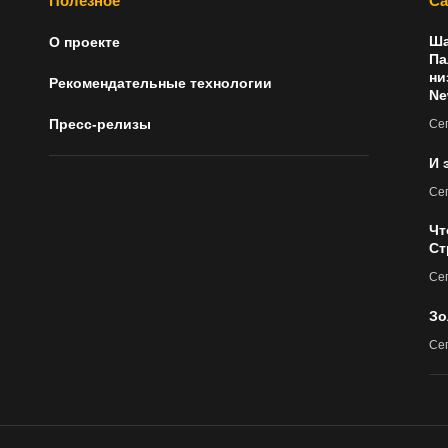
Полезное
Са
Ша
О проекте
Па
ни
Рекомендательные технологии
Ne
Пресс-релизы
Сег
И 
Сег
Чт
Ст
Сег
Зо
Сег