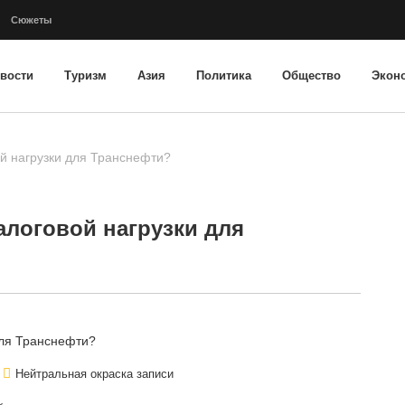
Сюжеты
вости
Туризм
Азия
Политика
Общество
Экон
й нагрузки для Транснефти?
алоговой нагрузки для
Нейтральная окраска записи