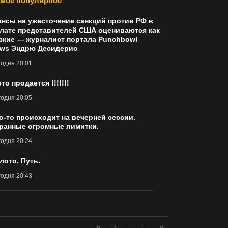
мое популярное
нсы на ужесточение санкций против РФ в
лате представителей США оцениваются как
зкие — журналист портала Punchbowl
ws Эндрю Десидерио
одня 20:01
это продается !!!!!!!
одня 20:05
о-то происходит на вечерней сессии.
ранные огромные лимитки.
одня 20:24
лото. Путь.
одня 20:43