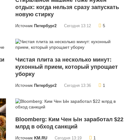
Стиральной машине тоже нужен
отдых: когда нельзя сразу запускать
новую стирку
Источник
Петербург2
Сегодня 13:12
5
ки
Чистая плита за несколько минут:
кухонный прием, который упрощает
уборку
Источник
Петербург2
Сегодня 13:36
1
Bloomberg: Ким Чен Ын заработал $22
млрд в обход санкций
Источник
KM.RU
Сегодня 13:19
1