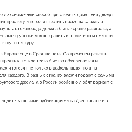
но и экономичный способ приготовить домашний десерт.
нит простоту и не хочет тратить время на сложную
езультата сковорода должна быть хорошо разогрета, а
ельные трубочки можно хранить в герметичной емкости
стящую текстуру.
 в Европе еще в Средние века. Со временем рецепты
 прежним: тонкое тесто быстро обжаривается и
афли готовят не только в вафельницах, но и на
 для каждого. В разных странах вафли подают с самыми
руктового джема, а в России особенно любят вариант с
следите за новыми публикациями на Дзен канале и в