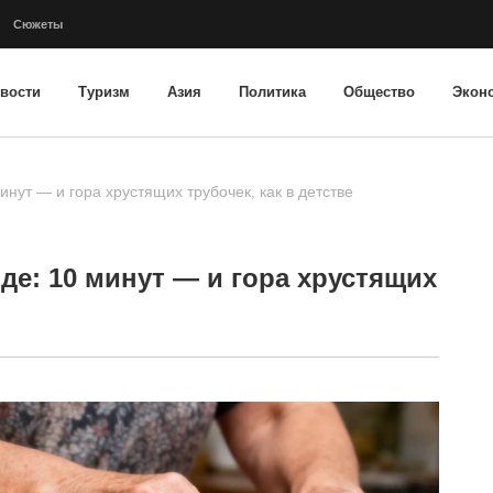
Сюжеты
вости
Туризм
Азия
Политика
Общество
Экон
нут — и гора хрустящих трубочек, как в детстве
е: 10 минут — и гора хрустящих