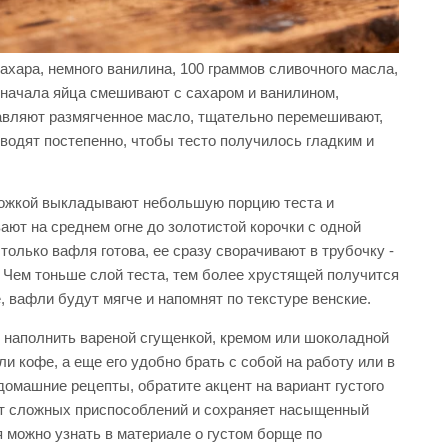
сахара, немного ванилина, 100 граммов сливочного масла,
Сначала яйца смешивают с сахаром и ванилином,
авляют размягченное масло, тщательно перемешивают,
водят постепенно, чтобы тесто получилось гладким и
ложкой выкладывают небольшую порцию теста и
ют на среднем огне до золотистой корочки с одной
только вафля готова, ее сразу сворачивают в трубочку -
. Чем тоньше слой теста, тем более хрустящей получится
, вафли будут мягче и напомнят по текстуре венские.
 наполнить вареной сгущенкой, кремом или шоколадной
ли кофе, а еще его удобно брать с собой на работу или в
 домашние рецепты, обратите акцент на вариант густого
ет сложных приспособлений и сохраняет насыщенный
я можно узнать в материале о густом борще по