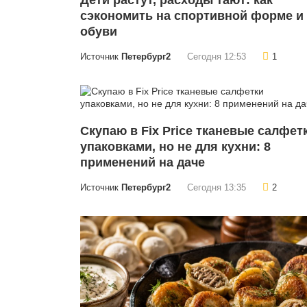
Дети растут, расходы тают: как
сэкономить на спортивной форме и
обуви
Источник
Петербург2
Сегодня 12:53
1
Скупаю в Fix Price тканевые салфет
упаковками, но не для кухни: 8
применений на даче
Источник
Петербург2
Сегодня 13:35
2