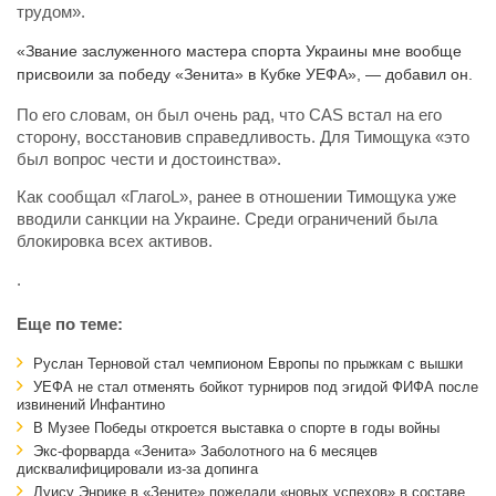
трудом».
«Звание заслуженного мастера спорта Украины мне вообще
присвоили за победу «Зенита» в Кубке УЕФА», — добавил он.
По его словам, он был очень рад, что CAS встал на его
сторону, восстановив справедливость. Для Тимощука «это
был вопрос чести и достоинства».
Как сообщал «ГлагоL», ранее в отношении Тимощука уже
вводили санкции на Украине. Среди ограничений была
блокировка всех активов.
.
Еще по теме:
Руслан Терновой стал чемпионом Европы по прыжкам с вышки
УЕФА не стал отменять бойкот турниров под эгидой ФИФА после
извинений Инфантино
В Музее Победы откроется выставка о спорте в годы войны
Экс-форварда «Зенита» Заболотного на 6 месяцев
дисквалифицировали из-за допинга
Луису Энрике в «Зените» пожелали «новых успехов» в составе