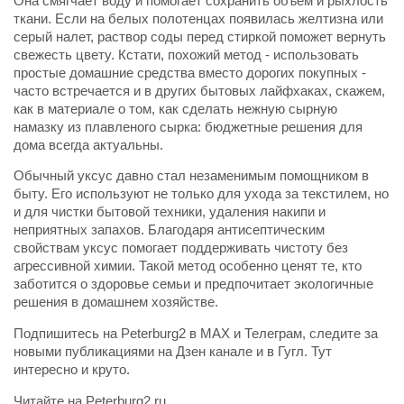
Она смягчает воду и помогает сохранить объем и рыхлость
ткани. Если на белых полотенцах появилась желтизна или
серый налет, раствор соды перед стиркой поможет вернуть
свежесть цвету. Кстати, похожий метод - использовать
простые домашние средства вместо дорогих покупных -
часто встречается и в других бытовых лайфхаках, скажем,
как в материале о том, как сделать нежную сырную
намазку из плавленого сырка: бюджетные решения для
дома всегда актуальны.
Обычный уксус давно стал незаменимым помощником в
быту. Его используют не только для ухода за текстилем, но
и для чистки бытовой техники, удаления накипи и
неприятных запахов. Благодаря антисептическим
свойствам уксус помогает поддерживать чистоту без
агрессивной химии. Такой метод особенно ценят те, кто
заботится о здоровье семьи и предпочитает экологичные
решения в домашнем хозяйстве.
Подпишитесь на Peterburg2 в MAX и Телеграм, следите за
новыми публикациями на Дзен канале и в Гугл. Тут
интересно и круто.
Читайте на Peterburg2.ru