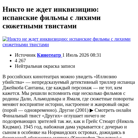
Никто не ждет инквизицию:
испанские фильмы с лихими
сюжетными твистами
Источник
Кинотеатр
1 Июль 2026 08:31
4 267
Нейтральная окраска записи
В российских кинотеатрах можно увидеть «Иллюзию
убийства» — непредсказуемый детективный триллер испанца
Джейкоба Сантаны, где каждый персонаж — не тот, кем
кажется. Мы решили вспомнить еще несколько фильмов с
родины Дали, Альмодовара и Ямаля, где сюжетные повороты
меняют восприятие истории, настроение и жанровый окрас
(порой — одновременно). Другие (2001) ▶ Смотреть онлайн
Финальный твист «Других» оглушает ничего не
подозревающих зрителей так же, как и Грейс Стюарт (Николь
Кидман). 1945 год, набожная дама укрывается с дочерью и
сыном в особняке на Нормандских островах, дожидаясь в
безопасной обстановке супруга (Кристофер Экклстон) с