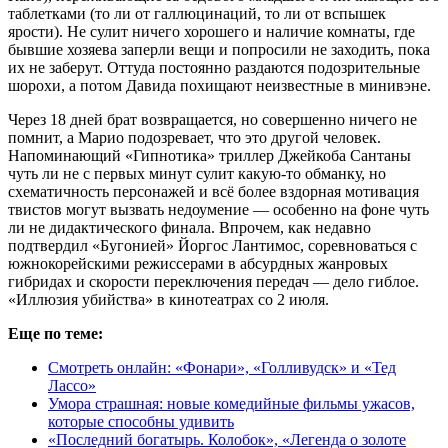
таблетками (то ли от галлюцинаций, то ли от вспышек
ярости). Не сулит ничего хорошего и наличие комнаты, где
бывшие хозяева заперли вещи и попросили не заходить, пока
их не заберут. Оттуда постоянно раздаются подозрительные
шорохи, а потом Давида похищают неизвестные в минивэне.
Через 18 дней брат возвращается, но совершенно ничего не
помнит, а Марио подозревает, что это другой человек.
Напоминающий «Гипнотика» триллер Джейкоба Сантаны
чуть ли не с первых минут сулит какую-то обманку, но
схематичность персонажей и всё более вздорная мотивация
твистов могут вызвать недоумение — особенно на фоне чуть
ли не дидактического финала. Впрочем, как недавно
подтвердил «Бугонией» Йоргос Лантимос, соревноваться с
южнокорейскими режиссерами в абсурдных жанровых
гибридах и скорости переключения передач — дело гиблое.
«Иллюзия убийства» в кинотеатрах со 2 июля.
Еще по теме:
Смотреть онлайн: «Фонари», «Голливудск» и «Тед
Лассо»
Умора страшная: новые комедийные фильмы ужасов,
которые способны удивить
«Последний богатырь. Колобок», «Легенда о золоте