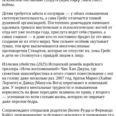
войны.
Детям требуется забота и полумрак — у обоих повышенная
светочувствительность, а сама Грейс отличается тонкой
душевной организацией. Постепенно домочадцев начинают
одолевать тревоги мистические и психологические: вестей от
отца нет уже полтора года, прислуга ведет себя странно, а
самое главное — в доме кто-то постоянно бродит (и это явно
создания не из этого мира). Чем сильнее особняк окутывает
туман, тем ярче высвечиваются многочисленные
противоречия Стюартов, которые не отпустят их, пока Грейс
и дети не столкнутся с правдой лицом к лицу.
Иллюзия убийства (2025) Испанский ремейк корейского
триллера «Ночь воспоминаний» Чан Хан Джуна, где
сюжетная эквилибристика в итоге ставит повествование с ног
на голову даже несколько раз. 2007 год, братья Марио (Хайме
Лорэнте) и Давид (Мануэль Вега) переезжают в новенький
дом. У первого ментальные трудности и повышенная
нервозность на фоне пересдачи экзамена по праву, у второго
— успешная по всем статьям жизнь, которую не омрачает
даже перелом бедра.
Сопровождают отпрысков родители (Белен Руэда и Фернандо
Кайо), переживающие за бедового младшего и пичкающие его