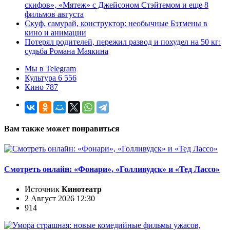
скифов», «Мятеж» с Джейсоном Стэйтемом и еще 8
фильмов августа
Скуф, самурай, конструктор: необычные Бэтмены в
кино и анимации
Потерял родителей, пережил развод и похудел на 50 кг:
судьба Романа Маякина
Мы в Telegram
Культура 6 556
Кино 787
Вам также может понравиться
Смотреть онлайн: «Фонари», «Голливудск» и «Тед Лассо»
Источник
Кинотеатр
2 Август 2026 12:30
914