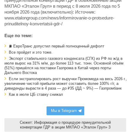
принудительной конвертации ГДР в обыкновенные акции
МКПАО «Эталон Груп» в период с 8 июля 2026 года по 5
ноября 2026 года (включительно): Источник:
www.etalongroup.com/news/informirovanie-o-protsedure-
prinuditelnoy-konvertatsii-gdr-/
Еще по теме:
⛽ ЕвроТранс допустил первый полноценный дефолт
Все пройдет и это тоже.
Экспорт стабильного газового конденсата (СГК) из РФ по ж/д в
июле вырос на 31% м/м, до более 113 тыс. тонн. Основной объём
(51%) пришёлся на поставки Газпрома в Китай через порты
Дальнего Востока
Если экстраполировать рост выручки Промомеда на весь 2026 г.,
увеличение чистой прибыли может составить более 100% г/г, а
дивиденды вырасти в 4 раза — до ₽35 (ДД ~ 9%) — Газпромбанк
Как в июле ЦБ ставку снижал
Мы в Telegram
Сюжет: Информация о процедуре принудительной
конвертации ГДР в акции МКПАО «Эталон Груп» 3