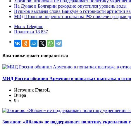
Зюганов: «Яблоко» не поддерживает политику укреплени
На Дунае в Болгарии рекордно опустился уровень воды
Пушков высмеял слова Вайкуле о готовности артистки взя
МИД Польши: перенос посольства РФ повлечет разрыв 
Мы в Telegram
Политика 18 837
Вам также может понравиться
МИД России обвинил Армению в попытках шантажа в отн
Источник
ГлагоL
Вчера
95
Зюганов: «Яблоко» не поддерживает политику укрепления г