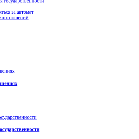
я государственности
ться за автомат
дипотношений
ошениях
осударственности