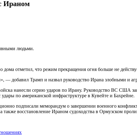
 с Ираном
сивными людьми.
го дома отметил, что режим прекращения огня больше не действу
сы», — добавил Трамп и назвал руководство Ирана злобными и а
ойска нанесли серию ударов по Ирану. Руководство ВС США заяв
 удары по американской инфраструктуре в Кувейте и Бахрейне.
ционно подписали меморандум о завершении военного конфликта
а также восстановление Ираном судоходства в Ормузском проли
тношениях