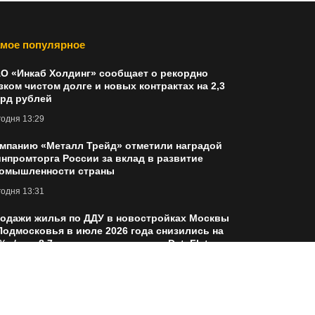
мое популярное
О «Инкаб Холдинг» сообщает о рекордно
зком чистом долге и новых контрактах на 2,3
рд рублей
одня 13:29
мпанию «Металл Трейд» отметили наградой
нпромторга России за вклад в развитие
омышленности страны
одня 13:31
одажи жилья по ДДУ в новостройках Москвы
Подмосковья в июле 2026 года снизились на
% г/г до 8,7 тыс сделок — данные DataFlat
одня 13:32
атомия финансовых пузырей: на примере
ма ИИ