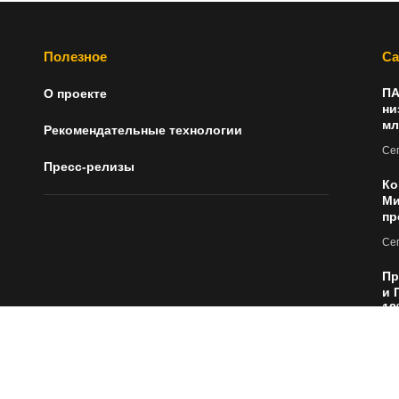
Полезное
Са
ПА
О проекте
ни
мл
Рекомендательные технологии
Сег
Пресс-релизы
Ко
Ми
пр
Сег
Пр
и 
18
Сег
Ан
бу