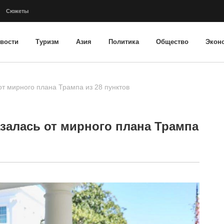
Сюжеты
вости
Туризм
Азия
Политика
Общество
Экон
от мирного плана Трампа из 28 пунктов
залась от мирного плана Трампа