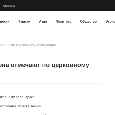
Сюжеты
вости
Туризм
Азия
Политика
Общество
Экон
мечают по церковному календарю
ена отмечают по церковному
йтральная окраска записи