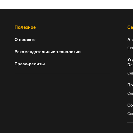
Полезное
Са
О проекте
А 
Сег
Рекомендательные технологии
Уг
Пресс-релизы
De
Сег
Пр
Сег
Со
Сег