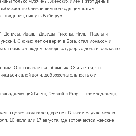
нины только мужчины. Женских имен в этот день в
о выбирают по ближайшим подходящим датам —
е рождения, пишут «Бэби.ру».
ы), Денисы, Иваны, Давиды, Тихоны, Нилы, Павлы и
нский. С юных лет он верил в Бога, стал монахом и
м он помогал людям, совершал добрые дела и, согласно
льным. Оно означает «любимый». Считается, что
тличаться силой воли, доброжелательностью и
принадлежащий Богу», Георгий и Егор — «земледелец»,
мен в церковном календаре нет. В таком случае можно
я, 16 июля или 17 августа, где встречаются женские