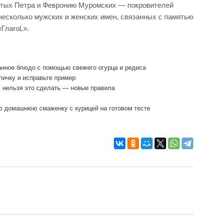
ятых Петра и Февронию Муромских — покровителей
 несколько мужских и женских имен, связанных с памятью
ГлагоL».
анное блюдо с помощью свежего огурца и редиса
пичку и исправьте пример
ь нельзя это сделать — новые правила
ю домашнюю смаженку с курицей на готовом тесте